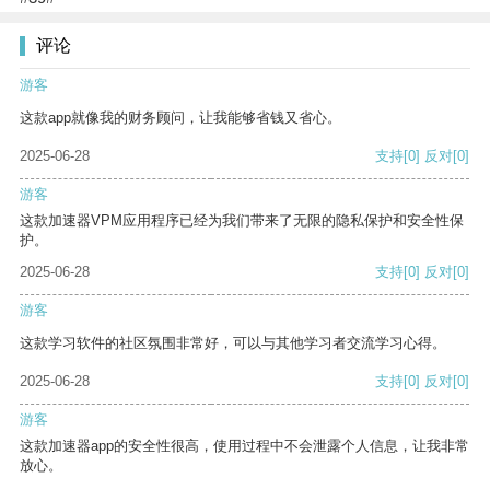
评论
游客
这款app就像我的财务顾问，让我能够省钱又省心。
2025-06-28
支持
[0]
反对
[0]
游客
这款加速器VPM应用程序已经为我们带来了无限的隐私保护和安全性保
护。
2025-06-28
支持
[0]
反对
[0]
游客
这款学习软件的社区氛围非常好，可以与其他学习者交流学习心得。
2025-06-28
支持
[0]
反对
[0]
游客
这款加速器app的安全性很高，使用过程中不会泄露个人信息，让我非常
放心。