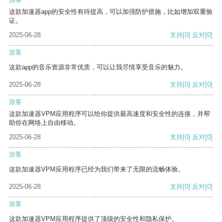
这款加速器app的安全性有待提高，可以加强防护措施，比如增加双重验
证。
2025-06-28
支持
[0]
反对
[0]
游客
这款app的音乐资源非常优质，可以让我尽情享受音乐的魅力。
2025-06-28
支持
[0]
反对
[0]
游客
这款加速器VPM应用程序可以给你提供最高速度和安全性的连接，并帮
助你在网络上自由移动。
2025-06-28
支持
[0]
反对
[0]
游客
这款加速器VPM应用程序已经为我们带来了无限的流畅体验。
2025-06-28
支持
[0]
反对
[0]
游客
这款加速器VPM应用程序提供了顶级的安全性和隐私保护。