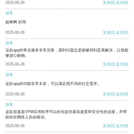
2025-06-28
支持
[0]
反对
[0]
游客
超棒啊 好用
2025-06-28
支持
[0]
反对
[0]
游客
这款app的售后服务非常完善，遇到问题总是能够得到妥善解决，让我能
够放心购物。
2025-06-28
支持
[0]
反对
[0]
游客
这款app的功能非常丰富，可以满足我不同的社交需求。
2025-06-28
支持
[0]
反对
[0]
游客
这款加速器VPM应用程序可以给你提供最高速度和安全性的连接，并帮
助你在网络上自由移动。
2025-06-28
支持
[0]
反对
[0]