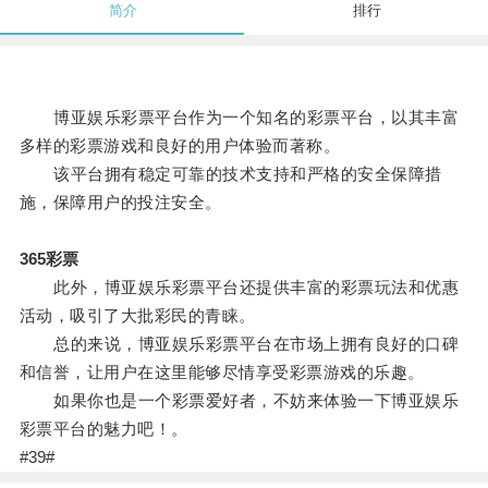
简介
排行
博亚娱乐彩票平台作为一个知名的彩票平台，以其丰富
多样的彩票游戏和良好的用户体验而著称。
该平台拥有稳定可靠的技术支持和严格的安全保障措
施，保障用户的投注安全。
365彩票
此外，博亚娱乐彩票平台还提供丰富的彩票玩法和优惠
活动，吸引了大批彩民的青睐。
总的来说，博亚娱乐彩票平台在市场上拥有良好的口碑
和信誉，让用户在这里能够尽情享受彩票游戏的乐趣。
如果你也是一个彩票爱好者，不妨来体验一下博亚娱乐
彩票平台的魅力吧！。
#39#