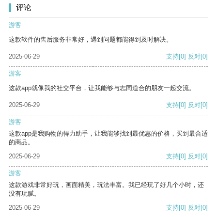
评论
游客
这款软件的售后服务非常好，遇到问题都能得到及时解决。
2025-06-29
支持
[0]
反对
[0]
游客
这款app就像我的社交平台，让我能够与志同道合的朋友一起交流。
2025-06-29
支持
[0]
反对
[0]
游客
这款app是我购物的得力助手，让我能够找到最优惠的价格，买到最合适
的商品。
2025-06-29
支持
[0]
反对
[0]
游客
这款游戏非常好玩，画面精美，玩法丰富。我已经玩了好几个小时，还
没有玩腻。
2025-06-29
支持
[0]
反对
[0]