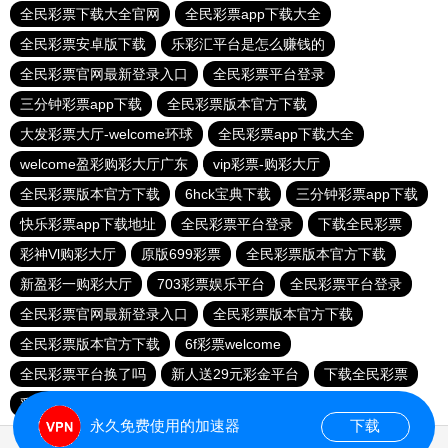
全民彩票下载大全官网
全民彩票app下载大全
全民彩票安卓版下载
乐彩汇平台是怎么赚钱的
全民彩票官网最新登录入口
全民彩票平台登录
三分钟彩票app下载
全民彩票版本官方下载
大发彩票大厅-welcome环球
全民彩票app下载大全
welcome盈彩购彩大厅广东
vip彩票-购彩大厅
全民彩票版本官方下载
6hck宝典下载
三分钟彩票app下载
快乐彩票app下载地址
全民彩票平台登录
下载全民彩票
彩神Vl购彩大厅
原版699彩票
全民彩票版本官方下载
新盈彩一购彩大厅
703彩票娱乐平台
全民彩票平台登录
全民彩票官网最新登录入口
全民彩票版本官方下载
全民彩票版本官方下载
6f彩票welcome
全民彩票平台换了吗
新人送29元彩金平台
下载全民彩票
彩神Vl购彩大厅
永久免费使用的加速器
下载