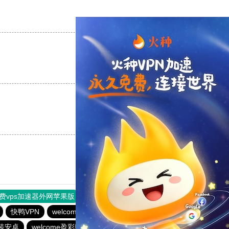
支持
[0]
反对
[0]
支持
[0]
反对
[0]
支持
[0]
反对
[0]
费vps加速器外网苹果版
旋风加速度器
快连加速器
快鸭VPN
welcome盈彩购彩大厅广东
全民彩票安卓版下载
装安卓
welcome盈彩购彩大厅广东
全民彩票官网最新登录入口