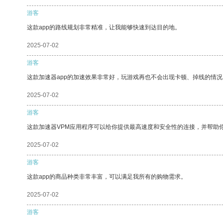
游客
这款app的路线规划非常精准，让我能够快速到达目的地。
2025-07-02
游客
这款加速器app的加速效果非常好，玩游戏再也不会出现卡顿、掉线的情况
2025-07-02
游客
这款加速器VPM应用程序可以给你提供最高速度和安全性的连接，并帮助
2025-07-02
游客
这款app的商品种类非常丰富，可以满足我所有的购物需求。
2025-07-02
游客