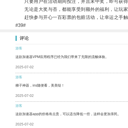
只要用户在活动期间投注，并且未中奖，即可获得
无论是大奖与否，都能享受到额外的福利，让玩家
赶快参与开心一百彩票的包赔活动，让幸运之手触
#39#
评论
游客
这款加速器VPM应用程序已经为我们带来了无限的流畅体验。
2025-07-02
游客
梯子神器，ins随便看，美美哒！
2025-07-02
游客
这款加速器app的价格有点贵，可以适当降低一些，这样会更加亲民。
2025-07-02