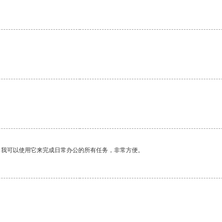
。我可以使用它来完成日常办公的所有任务，非常方便。