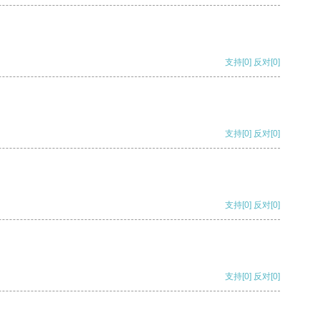
支持
[0]
反对
[0]
支持
[0]
反对
[0]
支持
[0]
反对
[0]
支持
[0]
反对
[0]