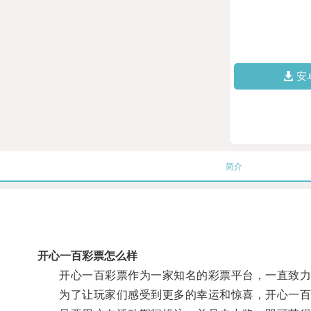
安
简介
开心一百彩票怎么样
开心一百彩票作为一家知名的彩票平台，一直致力
为了让玩家们感受到更多的幸运和惊喜，开心一百