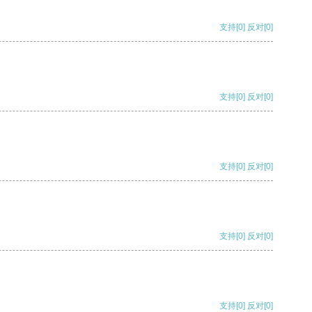
支持
[0]
反对
[0]
支持
[0]
反对
[0]
支持
[0]
反对
[0]
支持
[0]
反对
[0]
支持
[0]
反对
[0]