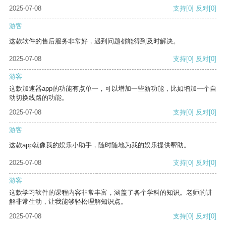
2025-07-08
支持
[0]
反对
[0]
游客
这款软件的售后服务非常好，遇到问题都能得到及时解决。
2025-07-08
支持
[0]
反对
[0]
游客
这款加速器app的功能有点单一，可以增加一些新功能，比如增加一个自
动切换线路的功能。
2025-07-08
支持
[0]
反对
[0]
游客
这款app就像我的娱乐小助手，随时随地为我的娱乐提供帮助。
2025-07-08
支持
[0]
反对
[0]
游客
这款学习软件的课程内容非常丰富，涵盖了各个学科的知识。老师的讲
解非常生动，让我能够轻松理解知识点。
2025-07-08
支持
[0]
反对
[0]