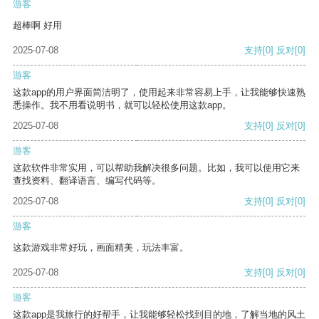
游客
超棒啊 好用
2025-07-08
支持
[0]
反对
[0]
游客
这款app的用户界面简洁明了，使用起来非常容易上手，让我能够快速熟
悉操作。我不用看说明书，就可以轻松使用这款app。
2025-07-08
支持
[0]
反对
[0]
游客
这款软件非常实用，可以帮助我解决很多问题。比如，我可以使用它来
查找资料、翻译语言、编写代码等。
2025-07-08
支持
[0]
反对
[0]
游客
这款游戏非常好玩，画面精美，玩法丰富。
2025-07-08
支持
[0]
反对
[0]
游客
这款app是我旅行的好帮手，让我能够轻松找到目的地，了解当地的风土