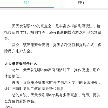
简介
排行
天天发彩票app的亮点之一是丰富多样的彩票玩法，包
括传统的体彩、福利彩等，还有创新的博彩游戏和电竞彩票
等。
其次，该应用安全便捷，提供多种充值和提现方式，保
障用户账户安全。
天天彩票骗局是什么
此外，天天发彩票app界面简洁明了，操作便捷，用户
体验极佳。
再者，该应用还提供实时开奖信息和专业的资讯服务，
让用户随时随地了解彩票走势和信息。
总的来说，天天发彩票app具有多重亮点，为用户提供
全方位的彩票体验。
#39#