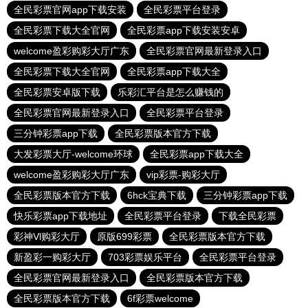
全民彩票官网app下载安装
全民彩票平台登录
全民彩票下载大全官网
全民彩票app下载安装安卓
welcome盈彩购彩大厅广东
全民彩票官网最新登录入口
全民彩票下载大全官网
全民彩票app下载大全
全民彩票安卓版下载
乐彩汇平台是怎么赚钱的
全民彩票官网最新登录入口
全民彩票平台登录
三分钟彩票app下载
全民彩票版本官方下载
大发彩票大厅-welcome环球
全民彩票app下载大全
welcome盈彩购彩大厅广东
vip彩票-购彩大厅
全民彩票版本官方下载
6hck宝典下载
三分钟彩票app下载
快乐彩票app下载地址
全民彩票平台登录
下载全民彩票
彩神Vl购彩大厅
原版699彩票
全民彩票版本官方下载
新盈彩一购彩大厅
703彩票娱乐平台
全民彩票平台登录
全民彩票官网最新登录入口
全民彩票版本官方下载
全民彩票版本官方下载
6f彩票welcome