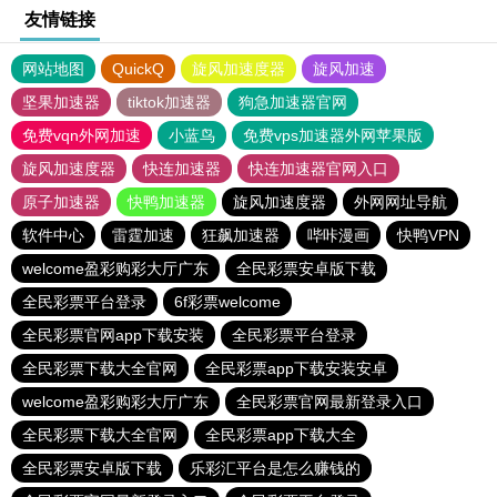
友情链接
网站地图
QuickQ
旋风加速度器
旋风加速
坚果加速器
tiktok加速器
狗急加速器官网
免费vqn外网加速
小蓝鸟
免费vps加速器外网苹果版
旋风加速度器
快连加速器
快连加速器官网入口
原子加速器
快鸭加速器
旋风加速度器
外网网址导航
软件中心
雷霆加速
狂飙加速器
哔咔漫画
快鸭VPN
welcome盈彩购彩大厅广东
全民彩票安卓版下载
全民彩票平台登录
6f彩票welcome
全民彩票官网app下载安装
全民彩票平台登录
全民彩票下载大全官网
全民彩票app下载安装安卓
welcome盈彩购彩大厅广东
全民彩票官网最新登录入口
全民彩票下载大全官网
全民彩票app下载大全
全民彩票安卓版下载
乐彩汇平台是怎么赚钱的