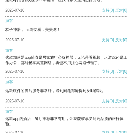
2025-07-10
支持
[0]
反对
[0]
游客
梯子神器，ins随便看，美美哒！
2025-07-10
支持
[0]
反对
[0]
游客
这款加速器app简直是居家旅行必备神器，无论是看视频、玩游戏还是工
作办公，都能畅享高速网络，再也不用担心网速卡顿了。
2025-07-10
支持
[0]
反对
[0]
游客
这款软件的售后服务非常好，遇到问题都能得到及时解决。
2025-07-10
支持
[0]
反对
[0]
游客
这款app的酒店、餐厅推荐非常有用，让我能够享受到高品质的旅行体
验。
2025-07-10
支持
[0]
反对
[0]