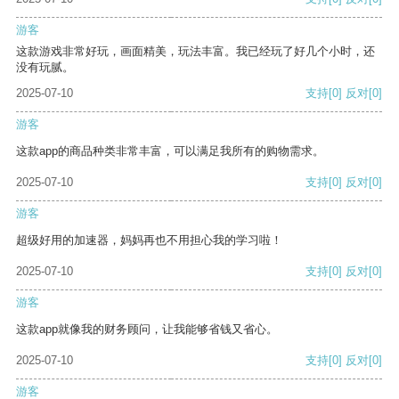
游客
这款游戏非常好玩，画面精美，玩法丰富。我已经玩了好几个小时，还
没有玩腻。
2025-07-10
支持
[0]
反对
[0]
游客
这款app的商品种类非常丰富，可以满足我所有的购物需求。
2025-07-10
支持
[0]
反对
[0]
游客
超级好用的加速器，妈妈再也不用担心我的学习啦！
2025-07-10
支持
[0]
反对
[0]
游客
这款app就像我的财务顾问，让我能够省钱又省心。
2025-07-10
支持
[0]
反对
[0]
游客