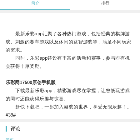
简介
排行
最新乐彩app汇聚了各种热门游戏，包括经典的棋牌游
戏、刺激的赛车游戏以及休闲的益智游戏等，满足不同玩家
的需求。
同时，乐彩app还设有丰富的活动和赛事，参与即有机
会获得丰厚奖励。
乐彩网17500原创手机版
下载最新乐彩app，精彩游戏尽在掌握，让您畅玩游戏
的同时还能获得乐趣与惊喜。
赶快下载吧，一起加入游戏的世界，享受无限乐趣！。
#39#
评论
游客