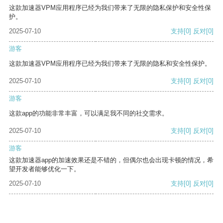
这款加速器VPM应用程序已经为我们带来了无限的隐私保护和安全性保
护。
2025-07-10
支持
[0]
反对
[0]
游客
这款加速器VPM应用程序已经为我们带来了无限的隐私和安全性保护。
2025-07-10
支持
[0]
反对
[0]
游客
这款app的功能非常丰富，可以满足我不同的社交需求。
2025-07-10
支持
[0]
反对
[0]
游客
这款加速器app的加速效果还是不错的，但偶尔也会出现卡顿的情况，希
望开发者能够优化一下。
2025-07-10
支持
[0]
反对
[0]