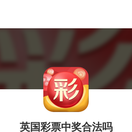
英国彩票中奖合法吗