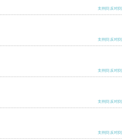
支持
[0]
反对
[0]
支持
[0]
反对
[0]
支持
[0]
反对
[0]
支持
[0]
反对
[0]
支持
[0]
反对
[0]