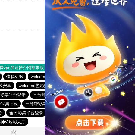
支持
[0]
反对
[0]
费vps加速器外网苹果版
旋风加速度器
快连加速器
快鸭VPN
welcome盈彩购彩大厅广东
全民彩票安卓版下载
装安卓
welcome盈彩购彩大厅广东
全民彩票官网最新登录入口
民彩票平台登录
三分钟彩票app下载
全民彩票版本官方下载
ck宝典下载
三分钟彩票app下载
快乐彩票app下载地址
台
全民彩票平台登录
全民彩票官网最新登录入口
神Vl购彩大厅