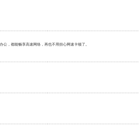
作办公，都能畅享高速网络，再也不用担心网速卡顿了。