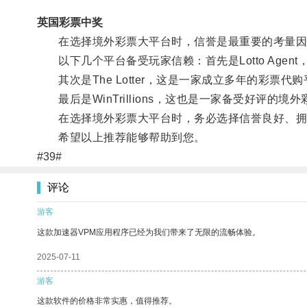
英国彩票中奖
在选择境外彩票大平台时，信誉是最重要的考量因
以下几个平台备受玩家信赖：首先是Lotto Age
其次是The Lotter，这是一家成立多年的彩票代
最后是WinTrillions，这也是一家备受好评的
在选择境外彩票大平台时，务必选择信誉良好、拥
希望以上推荐能够帮助到您。
#39#
评论
游客
这款加速器VPM应用程序已经为我们带来了无限的流畅体验。
2025-07-11
游客
这款软件的价格非常实惠，值得推荐。