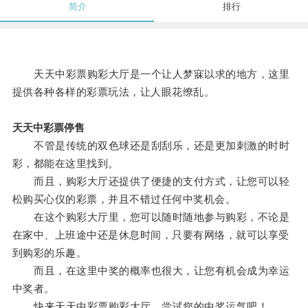
简介
排行
天天中彩票购彩大厅是一个让人梦寐以求的地方，这里
提供各种各样的彩票玩法，让人眼花缭乱。
天天中彩票停售
不管是传统的双色球还是刮刮乐，还是更加刺激的时时
彩，都能在这里找到。
而且，购彩大厅还提供了便捷的支付方式，让您可以轻
松购买心仪的彩票，并且不错过任何中奖机会。
在这个购彩大厅里，您可以随时随地参与购彩，不论是
在家中、上班途中还是休息时间，只要有网络，就可以享受
到购彩的乐趣。
而且，在这里中奖的概率也很大，让您有机会成为幸运
中奖者。
快来天天中彩票购彩大厅，尝试您的中奖运气吧！。