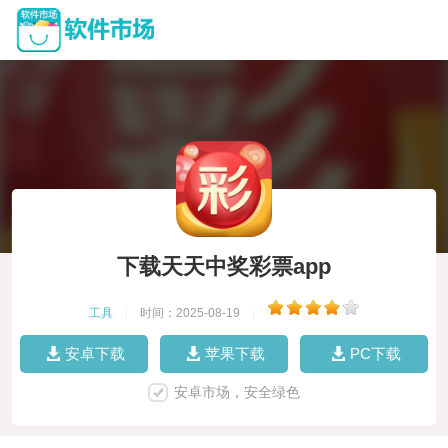
下载天天中奖彩票app
工具
|
时间：2025-08-19
|
安卓下载
苹果下载
PC下载
安卓市场，安全绿色