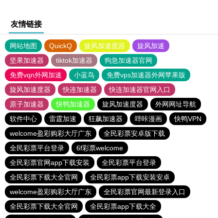
友情链接
网站地图
QuickQ
旋风加速度器
旋风加速
坚果加速器
tiktok加速器
狗急加速器官网
免费vqn外网加速
小蓝鸟
免费vps加速器外网苹果版
旋风加速度器
快连加速器
快连加速器官网入口
原子加速器
快鸭加速器
旋风加速度器
外网网址导航
软件中心
雷霆加速
狂飙加速器
哔咔漫画
快鸭VPN
welcome盈彩购彩大厅广东
全民彩票安卓版下载
全民彩票平台登录
6f彩票welcome
全民彩票官网app下载安装
全民彩票平台登录
全民彩票下载大全官网
全民彩票app下载安装安卓
welcome盈彩购彩大厅广东
全民彩票官网最新登录入口
全民彩票下载大全官网
全民彩票app下载大全