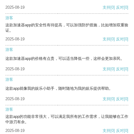
2025-08-19
支持
[0]
反对
[0]
游客
这款加速器app的安全性有待提高，可以加强防护措施，比如增加双重验
证。
2025-08-19
支持
[0]
反对
[0]
游客
这款加速器app的价格有点贵，可以适当降低一些，这样会更加亲民。
2025-08-19
支持
[0]
反对
[0]
游客
这款app就像我的娱乐小助手，随时随地为我的娱乐提供帮助。
2025-08-19
支持
[0]
反对
[0]
游客
这款app的功能非常强大，可以满足我所有的工作需求，让我能够在工作
中游刃有余。
2025-08-19
支持
[0]
反对
[0]