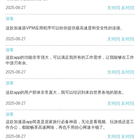
2025-08-27
支持
[0]
反对
[0]
游客
这款加速器VPM应用程序可以给你提供最高速度和安全性的连接。
2025-08-27
支持
[0]
反对
[0]
游客
这款app的功能非常强大，可以满足我所有的工作需求，让我能够在工作
中游刃有余。
2025-08-27
支持
[0]
反对
[0]
游客
这款app的用户群体非常庞大，我可以结识到来自世界各地的朋友。
2025-08-27
支持
[0]
反对
[0]
游客
这款加速器app简直是居家旅行必备神器，无论是看视频、玩游戏还是工
作办公，都能畅享高速网络，再也不用担心网速卡顿了。
2025-08-27
支持
[0]
反对
[0]