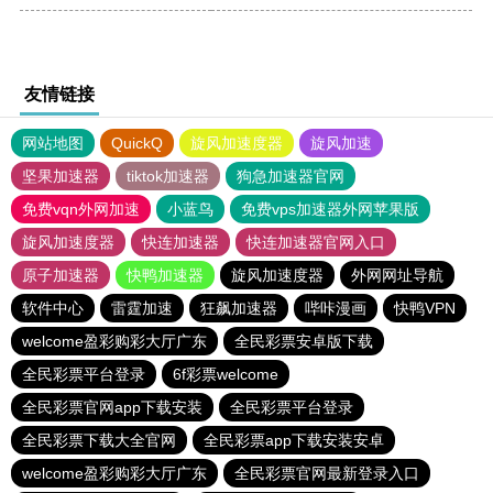
友情链接
网站地图
QuickQ
旋风加速度器
旋风加速
坚果加速器
tiktok加速器
狗急加速器官网
免费vqn外网加速
小蓝鸟
免费vps加速器外网苹果版
旋风加速度器
快连加速器
快连加速器官网入口
原子加速器
快鸭加速器
旋风加速度器
外网网址导航
软件中心
雷霆加速
狂飙加速器
哔咔漫画
快鸭VPN
welcome盈彩购彩大厅广东
全民彩票安卓版下载
全民彩票平台登录
6f彩票welcome
全民彩票官网app下载安装
全民彩票平台登录
全民彩票下载大全官网
全民彩票app下载安装安卓
welcome盈彩购彩大厅广东
全民彩票官网最新登录入口