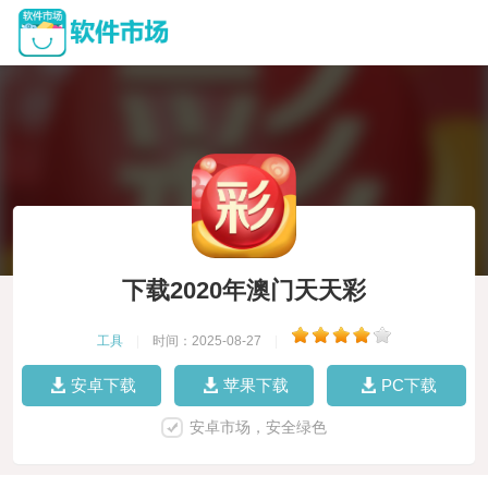
下载2020年澳门天天彩
工具
|
时间：2025-08-27
|
安卓下载
苹果下载
PC下载
安卓市场，安全绿色