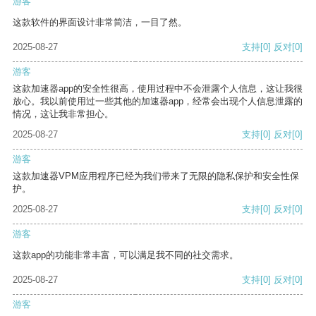
游客
这款软件的界面设计非常简洁，一目了然。
2025-08-27
支持
[0]
反对
[0]
游客
这款加速器app的安全性很高，使用过程中不会泄露个人信息，这让我很
放心。我以前使用过一些其他的加速器app，经常会出现个人信息泄露的
情况，这让我非常担心。
2025-08-27
支持
[0]
反对
[0]
游客
这款加速器VPM应用程序已经为我们带来了无限的隐私保护和安全性保
护。
2025-08-27
支持
[0]
反对
[0]
游客
这款app的功能非常丰富，可以满足我不同的社交需求。
2025-08-27
支持
[0]
反对
[0]
游客