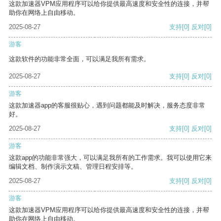
这款加速器VPM应用程序可以给你提供最高速度和安全性的连接，并帮
助你在网络上自由移动。
2025-08-27
支持
[0]
反对
[0]
游客
这款软件的功能非常全面，可以满足我所有需求。
2025-08-27
支持
[0]
反对
[0]
游客
这款加速器app的客服很贴心，遇到问题都能及时解决，服务态度非常
好。
2025-08-27
支持
[0]
反对
[0]
游客
这款app的功能非常强大，可以满足我所有的工作需求。我可以使用它来
编辑文档、制作演示文稿、管理日程安排等。
2025-08-27
支持
[0]
反对
[0]
游客
这款加速器VPM应用程序可以给你提供最高速度和安全性的连接，并帮
助你在网络上自由移动。