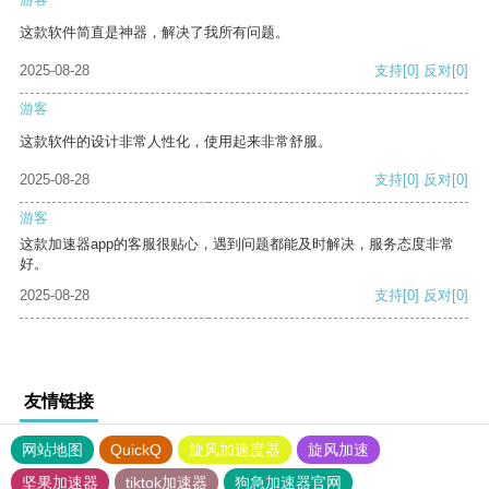
这款软件简直是神器，解决了我所有问题。
2025-08-28
支持
[0]
反对
[0]
游客
这款软件的设计非常人性化，使用起来非常舒服。
2025-08-28
支持
[0]
反对
[0]
游客
这款加速器app的客服很贴心，遇到问题都能及时解决，服务态度非常
好。
2025-08-28
支持
[0]
反对
[0]
友情链接
网站地图
QuickQ
旋风加速度器
旋风加速
坚果加速器
tiktok加速器
狗急加速器官网