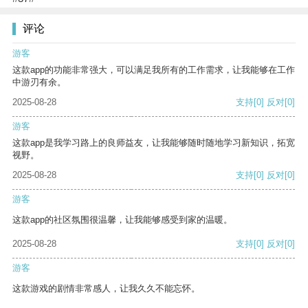
评论
游客
这款app的功能非常强大，可以满足我所有的工作需求，让我能够在工作
中游刃有余。
2025-08-28
支持
[0]
反对
[0]
游客
这款app是我学习路上的良师益友，让我能够随时随地学习新知识，拓宽
视野。
2025-08-28
支持
[0]
反对
[0]
游客
这款app的社区氛围很温馨，让我能够感受到家的温暖。
2025-08-28
支持
[0]
反对
[0]
游客
这款游戏的剧情非常感人，让我久久不能忘怀。