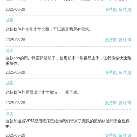
2025-08-28
支持
[0]
反对
[0]
游客
这款软件的功能非常全面，可以满足我所有需求。
2025-08-28
支持
[0]
反对
[0]
游客
这款app的用户界面简洁明了，使用起来非常容易上手，让我能够快速熟
悉操作。
2025-08-28
支持
[0]
反对
[0]
游客
这款软件的界面设计非常简洁，一目了然。
2025-08-28
支持
[0]
反对
[0]
游客
这款加速器VPM应用程序已经为我们带来了无限的流畅体验和安全性保
护。
2025-08-28
支持
[0]
反对
[0]