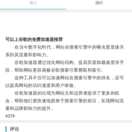
简介
排行
可以上谷歌的免费加速器推荐
在当今数字化时代，网站在搜索引擎中的曝光度直接关
系到其流量和影响力。
谷歌加速器通过优化网站结构、提高页面加载速度等手
段，帮助网站更容易被谷歌搜索引擎爬取和索引。
这种工具不仅可以加速网站在搜索引擎中的排名，还可
以提高网站的访问速度和用户体验。
谷歌加速器的出现为网站主和运营者提供了更多的机
会，帮助他们更快速地跻身于搜索引擎的前沿，实现网站流
量和品牌影响力的提升。
#37#
评论