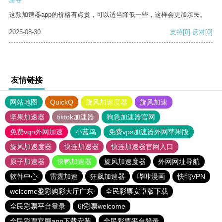
这款加速器app的价格有点贵，可以适当降低一些，这样会更加亲民。
2025-08-30
支持
[0]
反对
[0]
友情链接
网站地图
QuickQ
旋风加速度器
旋风加速
坚果加速器
tiktok加速器
狗急加速器官网
免费vqn外网加速
小蓝鸟
免费vps加速器外网苹果版
旋风加速度器
快连加速器
快连加速器官网入口
原子加速器
快鸭加速器
旋风加速度器
外网网址导航
软件中心
雷霆加速
狂飙加速器
哔咔漫画
快鸭VPN
welcome盈彩购彩大厅广东
全民彩票安卓版下载
全民彩票平台登录
6f彩票welcome
全民彩票官网app下载安装
全民彩票平台登录