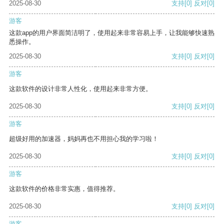
2025-08-30
支持
[0]
反对
[0]
游客
这款app的用户界面简洁明了，使用起来非常容易上手，让我能够快速熟
悉操作。
2025-08-30
支持
[0]
反对
[0]
游客
这款软件的设计非常人性化，使用起来非常方便。
2025-08-30
支持
[0]
反对
[0]
游客
超级好用的加速器，妈妈再也不用担心我的学习啦！
2025-08-30
支持
[0]
反对
[0]
游客
这款软件的价格非常实惠，值得推荐。
2025-08-30
支持
[0]
反对
[0]
游客