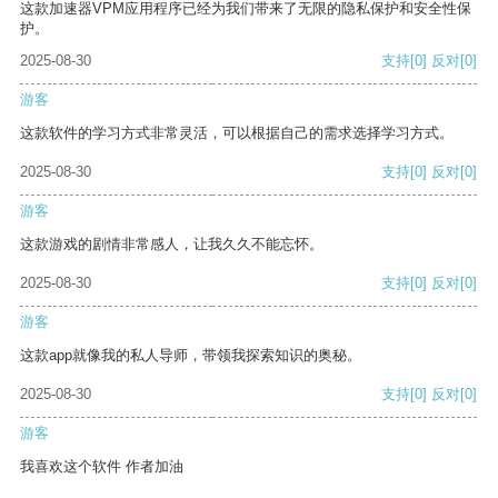
这款加速器VPM应用程序已经为我们带来了无限的隐私保护和安全性保
护。
2025-08-30
支持
[0]
反对
[0]
游客
这款软件的学习方式非常灵活，可以根据自己的需求选择学习方式。
2025-08-30
支持
[0]
反对
[0]
游客
这款游戏的剧情非常感人，让我久久不能忘怀。
2025-08-30
支持
[0]
反对
[0]
游客
这款app就像我的私人导师，带领我探索知识的奥秘。
2025-08-30
支持
[0]
反对
[0]
游客
我喜欢这个软件 作者加油