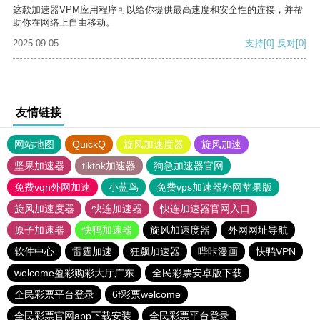
这款加速器VPM应用程序可以给你提供最高速度和安全性的连接，并帮
助你在网络上自由移动。
2025-09-05
支持
[0]
反对
[0]
友情链接
网站地图
QuickQ
旋风加速度器
旋风加速
坚果加速器
tiktok加速器
狗急加速器官网
免费vqn外网加速
小蓝鸟
免费vps加速器外网苹果版
旋风加速度器
快连加速器
快连加速器官网入口
原子加速器
快鸭加速器
旋风加速度器
外网网址导航
软件中心
雷霆加速
狂飙加速器
哔咔漫画
快鸭VPN
welcome盈彩购彩大厅广东
全民彩票安卓版下载
全民彩票平台登录
6f彩票welcome
全民彩票官网app下载安装
全民彩票平台登录