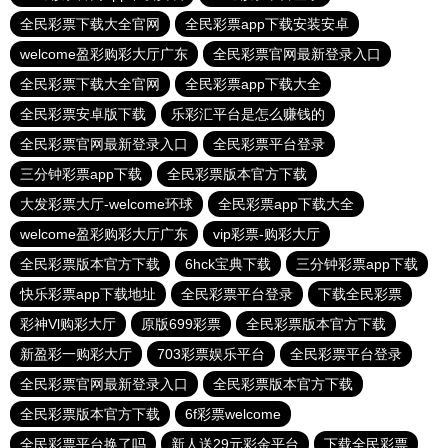
全民彩票下载大全官网
全民彩票app下载安装安卓
welcome盈彩购彩大厅广东
全民彩票官网最新登录入口
全民彩票下载大全官网
全民彩票app下载大全
全民彩票安卓版下载
乐彩汇平台是怎么赚钱的
全民彩票官网最新登录入口
全民彩票平台登录
三分钟彩票app下载
全民彩票版本官方下载
大发彩票大厅-welcome环球
全民彩票app下载大全
welcome盈彩购彩大厅广东
vip彩票-购彩大厅
全民彩票版本官方下载
6hck宝典下载
三分钟彩票app下载
快乐彩票app下载地址
全民彩票平台登录
下载全民彩票
彩神Vl购彩大厅
原版699彩票
全民彩票版本官方下载
新盈彩一购彩大厅
703彩票娱乐平台
全民彩票平台登录
全民彩票官网最新登录入口
全民彩票版本官方下载
全民彩票版本官方下载
6f彩票welcome
全民彩票平台换了吗
新人送29元彩金平台
下载全民彩票