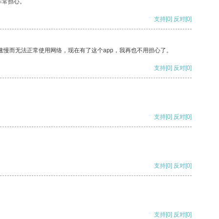
非常担心。
支持
[0]
反对
[0]
速慢而无法正常使用网络，现在有了这个app，我再也不用担心了。
支持
[0]
反对
[0]
支持
[0]
反对
[0]
支持
[0]
反对
[0]
支持
[0]
反对
[0]