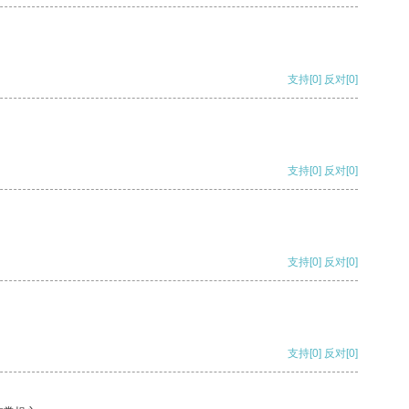
支持
[0]
反对
[0]
支持
[0]
反对
[0]
支持
[0]
反对
[0]
支持
[0]
反对
[0]