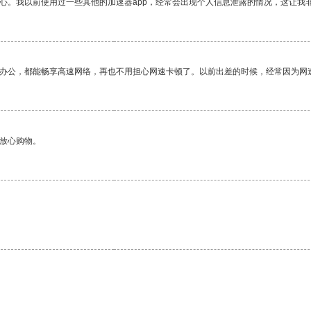
放心。我以前使用过一些其他的加速器app，经常会出现个人信息泄露的情况，这让我
作办公，都能畅享高速网络，再也不用担心网速卡顿了。以前出差的时候，经常因为网
够放心购物。