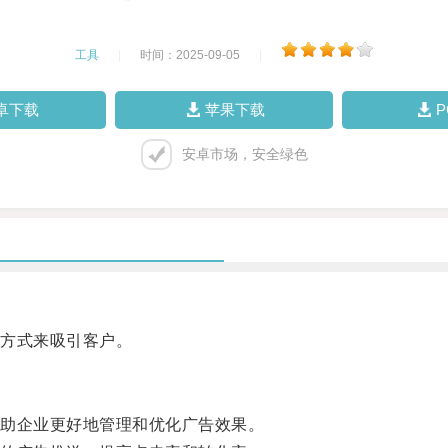
工具
|
时间：2025-09-05
|
卓下载
苹果下载
安卓市场，安全绿色
方式来吸引客户。
助企业更好地管理和优化广告效果。