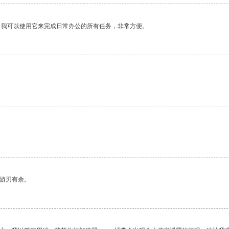
。我可以使用它来完成日常办公的所有任务，非常方便。
。
中游刃有余。