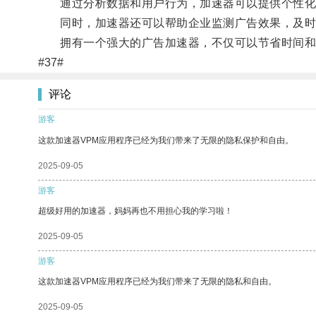
通过分析数据和用户行为，加速器可以提供个性化
同时，加速器还可以帮助企业监测广告效果，及时
拥有一个强大的广告加速器，不仅可以节省时间和精
#37#
评论
游客
这款加速器VPM应用程序已经为我们带来了无限的隐私保护和自由。
2025-09-05
游客
超级好用的加速器，妈妈再也不用担心我的学习啦！
2025-09-05
游客
这款加速器VPM应用程序已经为我们带来了无限的隐私和自由。
2025-09-05