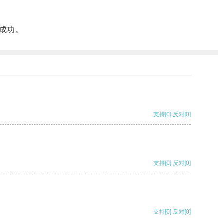
成功。
支持
[0]
反对
[0]
支持
[0]
反对
[0]
支持
[0]
反对
[0]