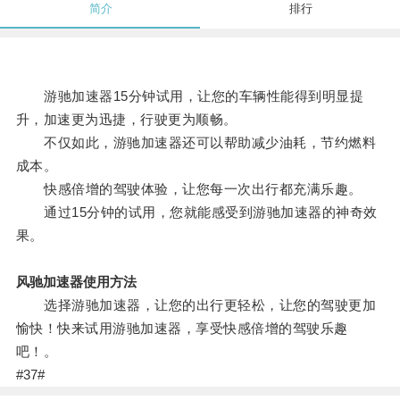
简介
排行
游驰加速器15分钟试用，让您的车辆性能得到明显提
升，加速更为迅捷，行驶更为顺畅。
不仅如此，游驰加速器还可以帮助减少油耗，节约燃料
成本。
快感倍增的驾驶体验，让您每一次出行都充满乐趣。
通过15分钟的试用，您就能感受到游驰加速器的神奇效
果。
风驰加速器使用方法
选择游驰加速器，让您的出行更轻松，让您的驾驶更加
愉快！快来试用游驰加速器，享受快感倍增的驾驶乐趣
吧！。
#37#