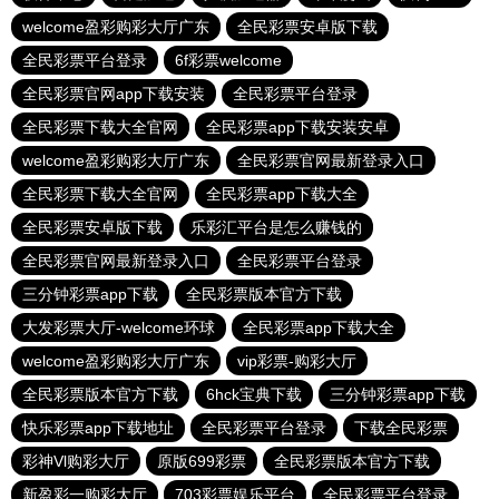
welcome盈彩购彩大厅广东
全民彩票安卓版下载
全民彩票平台登录
6f彩票welcome
全民彩票官网app下载安装
全民彩票平台登录
全民彩票下载大全官网
全民彩票app下载安装安卓
welcome盈彩购彩大厅广东
全民彩票官网最新登录入口
全民彩票下载大全官网
全民彩票app下载大全
全民彩票安卓版下载
乐彩汇平台是怎么赚钱的
全民彩票官网最新登录入口
全民彩票平台登录
三分钟彩票app下载
全民彩票版本官方下载
大发彩票大厅-welcome环球
全民彩票app下载大全
welcome盈彩购彩大厅广东
vip彩票-购彩大厅
全民彩票版本官方下载
6hck宝典下载
三分钟彩票app下载
快乐彩票app下载地址
全民彩票平台登录
下载全民彩票
彩神Vl购彩大厅
原版699彩票
全民彩票版本官方下载
新盈彩一购彩大厅
703彩票娱乐平台
全民彩票平台登录