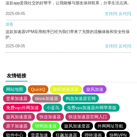
这款app是我社交的好帮手，让我能够与朋友保持联系，分享生活点滴。
2025-09-05
支持
[0]
反对
[0]
游客
这款加速器VPM应用程序已经为我们带来了无限的流畅体验和安全性保
护。
2025-09-05
支持
[0]
反对
[0]
友情链接
网站地图
QuickQ
旋风加速度器
旋风加速
坚果加速器
tiktok加速器
狗急加速器官网
免费vqn外网加速
小蓝鸟
免费vps加速器外网苹果版
旋风加速度器
快连加速器
快连加速器官网入口
原子加速器
快鸭加速器
旋风加速度器
外网网址导航
软件中心
雷霆加速
狂飙加速器
哔咔漫画
快鸭VPN