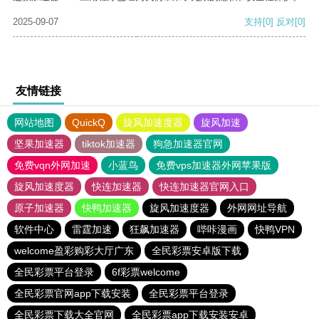
2025-09-07
支持
[0]
反对
[0]
友情链接
网站地图
QuickQ
旋风加速度器
旋风加速
坚果加速器
tiktok加速器
狗急加速器官网
免费vqn外网加速
小蓝鸟
免费vps加速器外网苹果版
旋风加速度器
快连加速器
快连加速器官网入口
原子加速器
快鸭加速器
旋风加速度器
外网网址导航
软件中心
雷霆加速
狂飙加速器
哔咔漫画
快鸭VPN
welcome盈彩购彩大厅广东
全民彩票安卓版下载
全民彩票平台登录
6f彩票welcome
全民彩票官网app下载安装
全民彩票平台登录
全民彩票下载大全官网
全民彩票app下载安装安卓