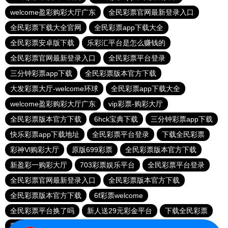
welcome盈彩购彩大厅广东
全民彩票官网最新登录入口
全民彩票下载大全官网
全民彩票app下载大全
全民彩票安卓版下载
乐彩汇平台是怎么赚钱的
全民彩票官网最新登录入口
全民彩票平台登录
三分钟彩票app下载
全民彩票版本官方下载
大发彩票大厅-welcome环球
全民彩票app下载大全
welcome盈彩购彩大厅广东
vip彩票-购彩大厅
全民彩票版本官方下载
6hck宝典下载
三分钟彩票app下载
快乐彩票app下载地址
全民彩票平台登录
下载全民彩票
彩神Vl购彩大厅
原版699彩票
全民彩票版本官方下载
新盈彩一购彩大厅
703彩票娱乐平台
全民彩票平台登录
全民彩票官网最新登录入口
全民彩票版本官方下载
全民彩票版本官方下载
6f彩票welcome
全民彩票平台换了吗
新人送29元彩金平台
下载全民彩票
彩神Vl购彩大厅