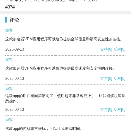
#37#
评论
游客
这款加速器VPM应用程序可以给你提供全球覆盖和最高安全性的连接。
2025-09-13
支持
[0]
反对
[0]
游客
这款加速器VPM应用程序可以给你提供最高速度和安全性的连接。
2025-09-13
支持
[0]
反对
[0]
游客
这款app的用户界面简洁明了，使用起来非常容易上手，让我能够快速熟
悉操作。
2025-09-13
支持
[0]
反对
[0]
游客
这款app的游戏非常好玩，可以让我消磨时间。