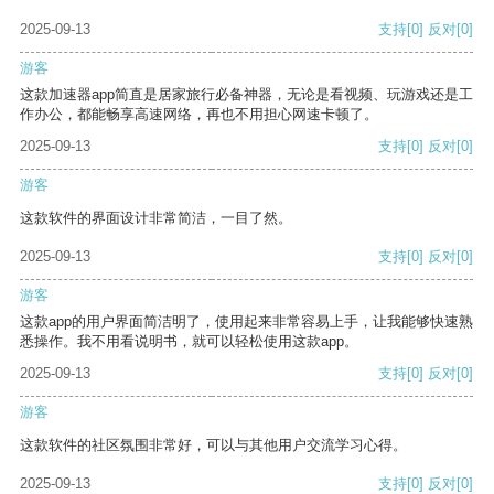
2025-09-13
支持
[0]
反对
[0]
游客
这款加速器app简直是居家旅行必备神器，无论是看视频、玩游戏还是工
作办公，都能畅享高速网络，再也不用担心网速卡顿了。
2025-09-13
支持
[0]
反对
[0]
游客
这款软件的界面设计非常简洁，一目了然。
2025-09-13
支持
[0]
反对
[0]
游客
这款app的用户界面简洁明了，使用起来非常容易上手，让我能够快速熟
悉操作。我不用看说明书，就可以轻松使用这款app。
2025-09-13
支持
[0]
反对
[0]
游客
这款软件的社区氛围非常好，可以与其他用户交流学习心得。
2025-09-13
支持
[0]
反对
[0]