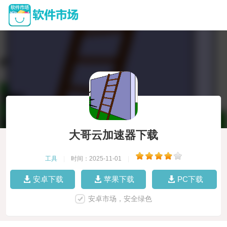
大哥云加速器下载
工具
|
时间：2025-11-01
|
安卓下载
苹果下载
PC下载
安卓市场，安全绿色