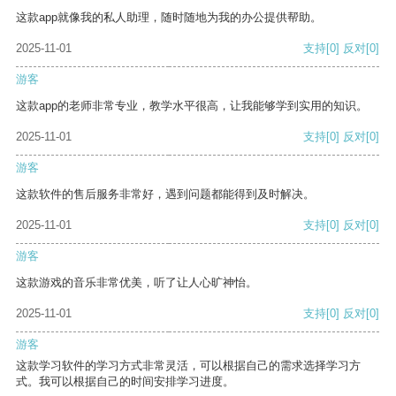
这款app就像我的私人助理，随时随地为我的办公提供帮助。
2025-11-01
支持
[0]
反对
[0]
游客
这款app的老师非常专业，教学水平很高，让我能够学到实用的知识。
2025-11-01
支持
[0]
反对
[0]
游客
这款软件的售后服务非常好，遇到问题都能得到及时解决。
2025-11-01
支持
[0]
反对
[0]
游客
这款游戏的音乐非常优美，听了让人心旷神怡。
2025-11-01
支持
[0]
反对
[0]
游客
这款学习软件的学习方式非常灵活，可以根据自己的需求选择学习方
式。我可以根据自己的时间安排学习进度。