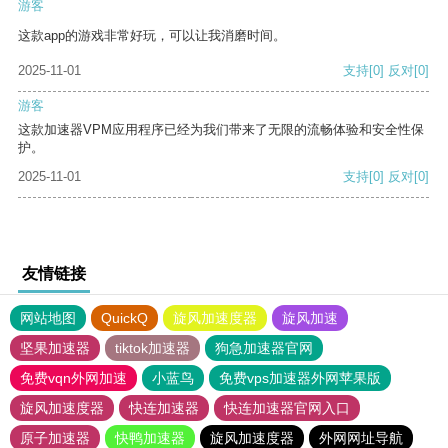
游客
这款app的游戏非常好玩，可以让我消磨时间。
2025-11-01
支持
[0]
反对
[0]
游客
这款加速器VPM应用程序已经为我们带来了无限的流畅体验和安全性保
护。
2025-11-01
支持
[0]
反对
[0]
友情链接
网站地图
QuickQ
旋风加速度器
旋风加速
坚果加速器
tiktok加速器
狗急加速器官网
免费vqn外网加速
小蓝鸟
免费vps加速器外网苹果版
旋风加速度器
快连加速器
快连加速器官网入口
原子加速器
快鸭加速器
旋风加速度器
外网网址导航