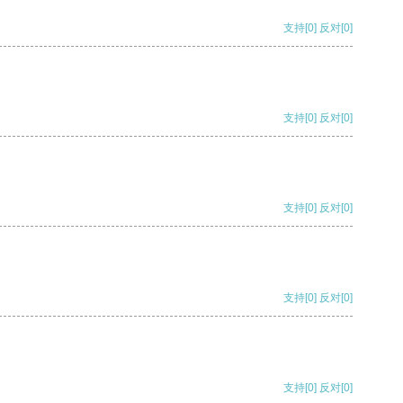
支持
[0]
反对
[0]
支持
[0]
反对
[0]
支持
[0]
反对
[0]
支持
[0]
反对
[0]
支持
[0]
反对
[0]