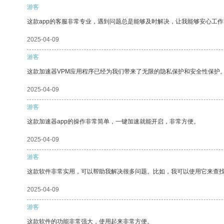
游客
这款app的客服非常专业，遇到问题总是能够及时解决，让我能够安心工作
2025-04-09
游客
这款加速器VPM应用程序已经为我们带来了无限的隐私保护和安全性保护
2025-04-09
游客
这款加速器app的操作非常简单，一键加速就能开启，非常方便。
2025-04-09
游客
这款软件非常实用，可以帮助我解决很多问题。比如，我可以使用它来查
2025-04-09
游客
这款软件的功能非常强大，使用起来非常方便。