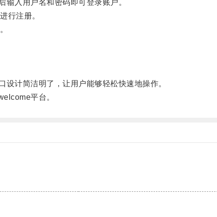
击后输入用户名和密码即可登录账户。
进行注册。
。
入口设计简洁明了，让用户能够轻松快速地操作。
lcome平台。