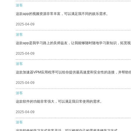
游客
这款app的视频资源非常丰富，可以满足我不同的娱乐需求。
2025-04-09
游客
这款app是我学习路上的良师益友，让我能够随时随地学习新知识，拓宽视
2025-04-09
游客
这款加速器VPM应用程序可以给你提供最高速度和安全性的连接，并帮助
2025-04-09
游客
这款软件的功能非常强大，可以满足我日常使用的需求。
2025-04-09
游客
这款软件的学习方式非常灵活，可以根据自己的需求选择学习方式。