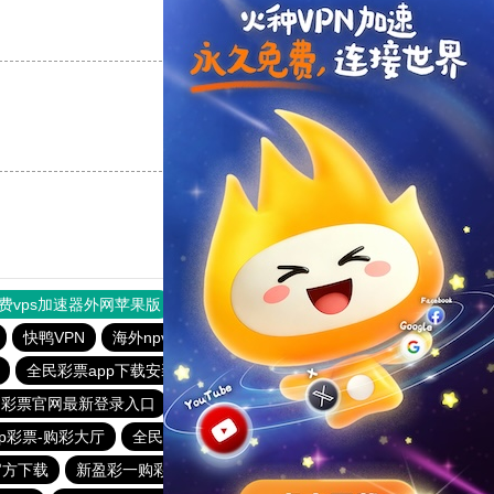
支持
[0]
反对
[0]
支持
[0]
反对
[0]
费vps加速器外网苹果版
旋风加速度器
快连加速器
快鸭VPN
海外npv加速器官网
welcome盈彩购彩大厅广东
全民彩票app下载安装安卓
welcome盈彩购彩大厅广东
民彩票官网最新登录入口
全民彩票平台登录
ip彩票-购彩大厅
全民彩票版本官方下载
6hck宝典下载
官方下载
新盈彩一购彩大厅
703彩票娱乐平台