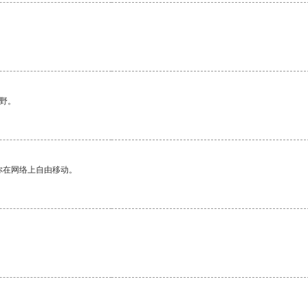
野。
你在网络上自由移动。