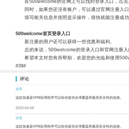
在500welcome的官网上可以找到登录入口，点
同时，如果您还没有账户，可以通过官网注册入口
填写相关信息并按照提示操作，很快就能注册成功
500welcome首页登录入口
新注册的用户还可以获得一些优惠和福利。
总的来说，500welcome的登录入口和官网注册
希望本文对您有所帮助，欢迎您的光临和使用500we
#39#
评论
游客
这款加速器VPM应用程序可以给你提供全球覆盖和最高安全性的连接。
2025-04-09
游客
这款加速器VPM应用程序可以给你提供全球覆盖和最高安全性的连接。