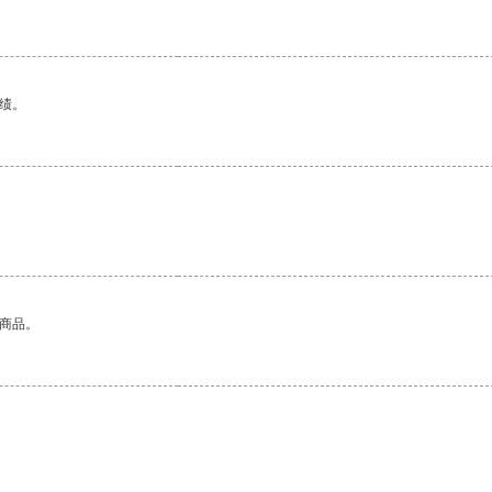
绩。
的商品。