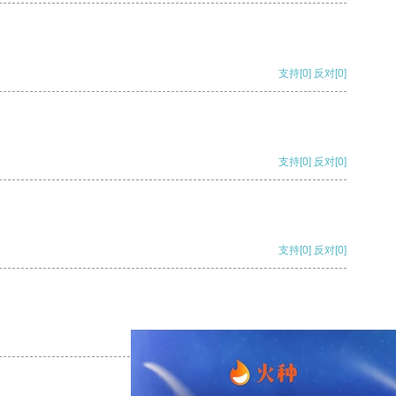
支持
[0]
反对
[0]
支持
[0]
反对
[0]
支持
[0]
反对
[0]
支持
[0]
反对
[0]