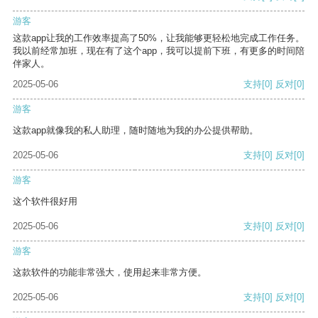
游客
这款app让我的工作效率提高了50%，让我能够更轻松地完成工作任务。
我以前经常加班，现在有了这个app，我可以提前下班，有更多的时间陪
伴家人。
2025-05-06
支持
[0]
反对
[0]
游客
这款app就像我的私人助理，随时随地为我的办公提供帮助。
2025-05-06
支持
[0]
反对
[0]
游客
这个软件很好用
2025-05-06
支持
[0]
反对
[0]
游客
这款软件的功能非常强大，使用起来非常方便。
2025-05-06
支持
[0]
反对
[0]