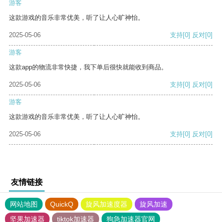
游客
这款游戏的音乐非常优美，听了让人心旷神怡。
2025-05-06
支持
[0]
反对
[0]
游客
这款app的物流非常快捷，我下单后很快就能收到商品。
2025-05-06
支持
[0]
反对
[0]
游客
这款游戏的音乐非常优美，听了让人心旷神怡。
2025-05-06
支持
[0]
反对
[0]
友情链接
网站地图
QuickQ
旋风加速度器
旋风加速
坚果加速器
tiktok加速器
狗急加速器官网