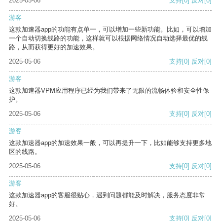
2025-05-06
支持
[0]
反对
[0]
游客
这款加速器app的功能有点单一，可以增加一些新功能。比如，可以增加
一个自动切换线路的功能，这样就可以根据网络情况自动选择最优的线
路，从而获得更好的加速效果。
2025-05-06
支持
[0]
反对
[0]
游客
这款加速器VPM应用程序已经为我们带来了无限的流畅体验和安全性保
护。
2025-05-06
支持
[0]
反对
[0]
游客
这款加速器app的加速效果一般，可以再提升一下，比如能够支持更多地
区的线路。
2025-05-06
支持
[0]
反对
[0]
游客
这款加速器app的客服很贴心，遇到问题都能及时解决，服务态度非常
好。
2025-05-06
支持
[0]
反对
[0]