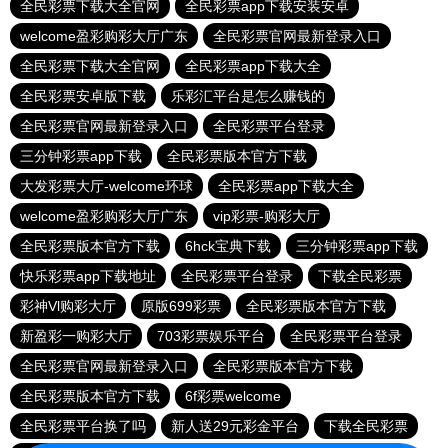
全民彩票下载大全官网
全民彩票app下载安装安卓
welcome盈彩购彩大厅广东
全民彩票官网最新登录入口
全民彩票下载大全官网
全民彩票app下载大全
全民彩票安卓版下载
乐彩汇平台是怎么赚钱的
全民彩票官网最新登录入口
全民彩票平台登录
三分钟彩票app下载
全民彩票版本官方下载
大发彩票大厅-welcome环球
全民彩票app下载大全
welcome盈彩购彩大厅广东
vip彩票-购彩大厅
全民彩票版本官方下载
6hck宝典下载
三分钟彩票app下载
快乐彩票app下载地址
全民彩票平台登录
下载全民彩票
彩神Vl购彩大厅
原版699彩票
全民彩票版本官方下载
新盈彩一购彩大厅
703彩票娱乐平台
全民彩票平台登录
全民彩票官网最新登录入口
全民彩票版本官方下载
全民彩票版本官方下载
6f彩票welcome
全民彩票平台换了吗
新人送29元彩金平台
下载全民彩票