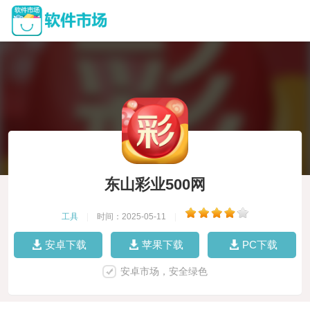
东山彩业500网
工具
|
时间：2025-05-11
|
安卓下载
苹果下载
PC下载
安卓市场，安全绿色