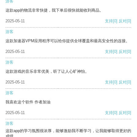
游客
这款app的物流非常快捷，我下单后很快就能收到商品。
2025-05-11
支持
[0]
反对
[0]
游客
这款加速器VPM应用程序可以给你提供全球覆盖和最高安全性的连接。
2025-05-11
支持
[0]
反对
[0]
游客
这款游戏的音乐非常优美，听了让人心旷神怡。
2025-05-11
支持
[0]
反对
[0]
游客
我喜欢这个软件 作者加油
2025-05-11
支持
[0]
反对
[0]
游客
这款app的学习氛围很浓厚，能够激励我不断学习，让我能够取得更好的
成绩。