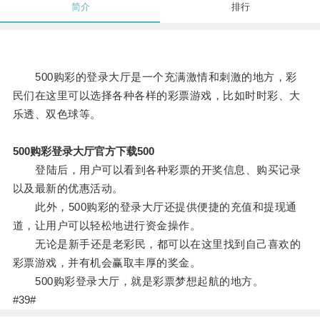
简介
排行
500购彩的登录大厅是一个充满激情和刺激的地方，彩
民们在这里可以选择各种各样的彩票游戏，比如时时彩、大
乐透、双色球等。
500购彩登录大厅官方下载500
登陆后，用户可以看到各种彩票的开奖信息、购买记录
以及最新的优惠活动。
此外，500购彩的登录大厅还提供便捷的充值和提现通
道，让用户可以轻松地进行资金操作。
无论是新手还是老彩民，都可以在这里找到自己喜欢的
彩票游戏，并有机会赢取丰厚的奖金。
500购彩登录大厅，就是彩票梦想起航的地方。
#39#