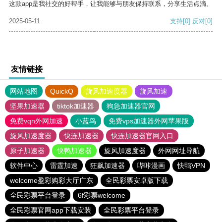
这款app是我社交的好帮手，让我能够与朋友保持联系，分享生活点滴。
2025-05-11
支持
[0]
反对
[0]
友情链接
网站地图
QuickQ
旋风加速度器
旋风加速
坚果加速器
tiktok加速器
狗急加速器官网
免费vqn外网加速
小蓝鸟
免费vps加速器外网苹果版
旋风加速度器
快连加速器
快连加速器官网入口
原子加速器
快鸭加速器
旋风加速度器
外网网址导航
软件中心
雷霆加速
狂飙加速器
哔咔漫画
快鸭VPN
welcome盈彩购彩大厅广东
全民彩票安卓版下载
全民彩票平台登录
6f彩票welcome
全民彩票官网app下载安装
全民彩票平台登录