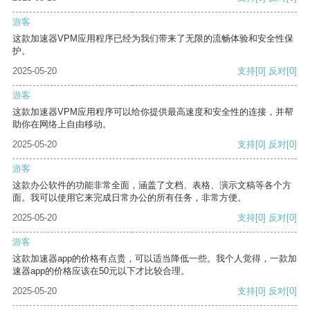
游客
这款加速器VPM应用程序已经为我们带来了无限的流畅体验和安全性保
护。
2025-05-20
支持
[0]
反对
[0]
游客
这款加速器VPM应用程序可以给你提供最高速度和安全性的连接，并帮
助你在网络上自由移动。
2025-05-20
支持
[0]
反对
[0]
游客
这款办公软件的功能非常全面，涵盖了文档、表格、演示文稿等各个方
面。我可以使用它来完成日常办公的所有任务，非常方便。
2025-05-20
支持
[0]
反对
[0]
游客
这款加速器app的价格有点贵，可以适当降低一些。我个人觉得，一款加
速器app的价格应该在50元以下才比较合理。
2025-05-20
支持
[0]
反对
[0]