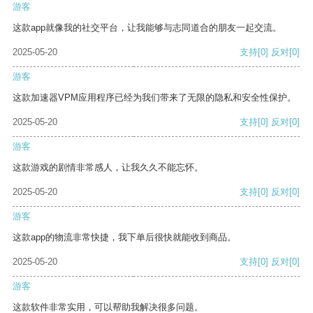
游客
这款app就像我的社交平台，让我能够与志同道合的朋友一起交流。
2025-05-20
支持
[0]
反对
[0]
游客
这款加速器VPM应用程序已经为我们带来了无限的隐私和安全性保护。
2025-05-20
支持
[0]
反对
[0]
游客
这款游戏的剧情非常感人，让我久久不能忘怀。
2025-05-20
支持
[0]
反对
[0]
游客
这款app的物流非常快捷，我下单后很快就能收到商品。
2025-05-20
支持
[0]
反对
[0]
游客
这款软件非常实用，可以帮助我解决很多问题。