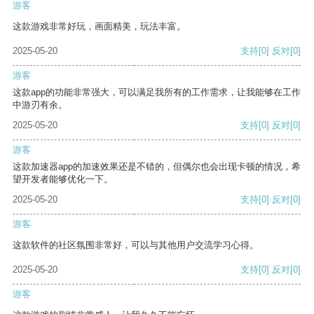
游客
这款游戏非常好玩，画面精美，玩法丰富。
2025-05-20
支持
[0]
反对
[0]
游客
这款app的功能非常强大，可以满足我所有的工作需求，让我能够在工作
中游刃有余。
2025-05-20
支持
[0]
反对
[0]
游客
这款加速器app的加速效果还是不错的，但偶尔也会出现卡顿的情况，希
望开发者能够优化一下。
2025-05-20
支持
[0]
反对
[0]
游客
这款软件的社区氛围非常好，可以与其他用户交流学习心得。
2025-05-20
支持
[0]
反对
[0]
游客