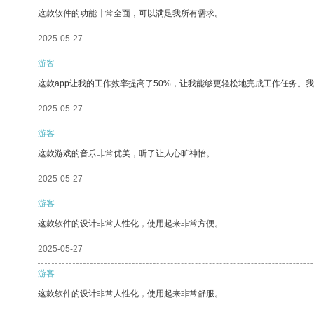
这款软件的功能非常全面，可以满足我所有需求。
2025-05-27
游客
这款app让我的工作效率提高了50%，让我能够更轻松地完成工作任务。
2025-05-27
游客
这款游戏的音乐非常优美，听了让人心旷神怡。
2025-05-27
游客
这款软件的设计非常人性化，使用起来非常方便。
2025-05-27
游客
这款软件的设计非常人性化，使用起来非常舒服。