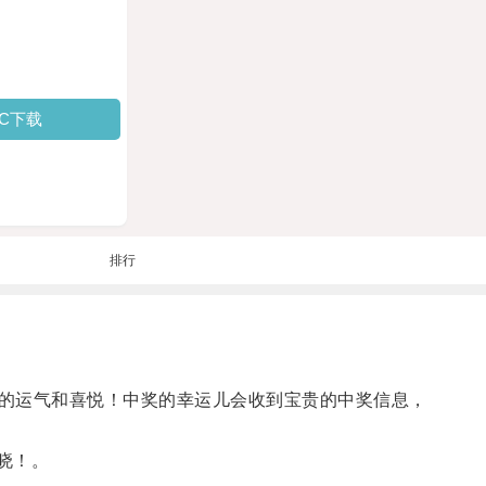
PC下载
排行
的运气和喜悦！中奖的幸运儿会收到宝贵的中奖信息，
晓！。