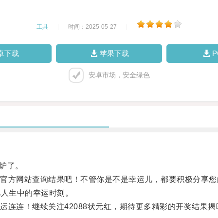
工具
|
时间：2025-05-27
|
卓下载
苹果下载
安卓市场，安全绿色
炉了。
方网站查询结果吧！不管你是不是幸运儿，都要积极分享您
凡人生中的幸运时刻。
连连！继续关注42088状元红，期待更多精彩的开奖结果揭