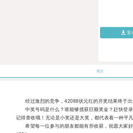
安
简介
经过激烈的竞争，42088状元红的开奖结果终于出
中奖号码是什么？谁能够揽获巨额奖金？赶快登录官
记得查收哦！无论是小奖还是大奖，都代表着一种平
希望每一位参与的朋友都能有所收获，祝愿大家好运