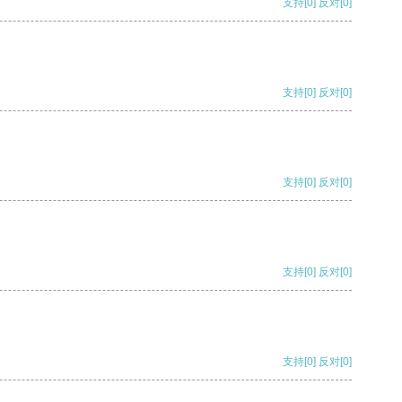
支持
[0]
反对
[0]
支持
[0]
反对
[0]
支持
[0]
反对
[0]
支持
[0]
反对
[0]
支持
[0]
反对
[0]