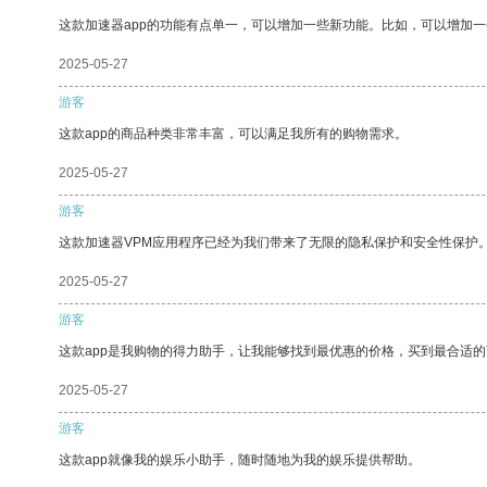
这款加速器app的功能有点单一，可以增加一些新功能。比如，可以增加
2025-05-27
游客
这款app的商品种类非常丰富，可以满足我所有的购物需求。
2025-05-27
游客
这款加速器VPM应用程序已经为我们带来了无限的隐私保护和安全性保护
2025-05-27
游客
这款app是我购物的得力助手，让我能够找到最优惠的价格，买到最合适
2025-05-27
游客
这款app就像我的娱乐小助手，随时随地为我的娱乐提供帮助。