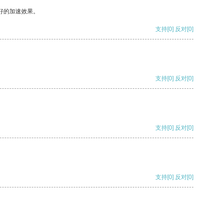
好的加速效果。
支持
[0]
反对
[0]
支持
[0]
反对
[0]
支持
[0]
反对
[0]
支持
[0]
反对
[0]