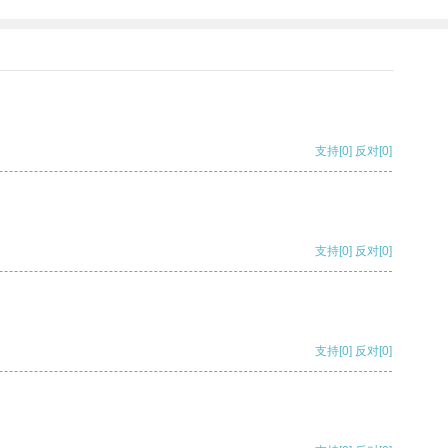
支持
[0]
反对
[0]
支持
[0]
反对
[0]
支持
[0]
反对
[0]