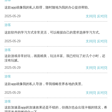
这款app就像我的私人助理，随时随地为我的办公提供帮助。
2025-05-29
支持
[0]
反对
[0]
游客
这款软件的学习方式非常灵活，可以根据自己的需求选择学习方式。
2025-05-29
支持
[0]
反对
[0]
游客
这款游戏非常好玩，画面精美，玩法丰富。我已经玩了好几个小时，还
没有玩腻。
2025-05-29
支持
[0]
反对
[0]
游客
这款app就像我的私人导游，带我领略世界各地的美景。
2025-05-29
支持
[0]
反对
[0]
游客
这款加速器app的加速效果还是不错的，但偶尔也会出现卡顿的情况，希
望开发者能够优化一下。