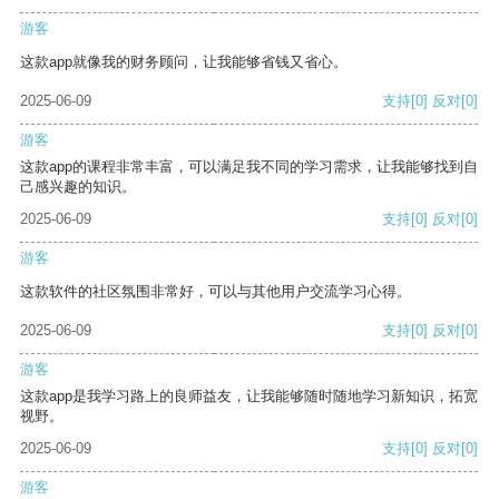
游客
这款app就像我的财务顾问，让我能够省钱又省心。
2025-06-09
支持
[0]
反对
[0]
游客
这款app的课程非常丰富，可以满足我不同的学习需求，让我能够找到自
己感兴趣的知识。
2025-06-09
支持
[0]
反对
[0]
游客
这款软件的社区氛围非常好，可以与其他用户交流学习心得。
2025-06-09
支持
[0]
反对
[0]
游客
这款app是我学习路上的良师益友，让我能够随时随地学习新知识，拓宽
视野。
2025-06-09
支持
[0]
反对
[0]
游客