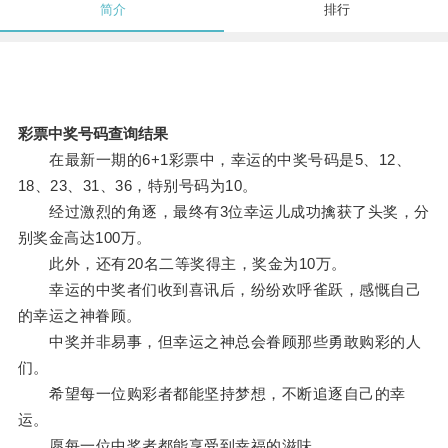
简介
排行
彩票中奖号码查询结果
在最新一期的6+1彩票中，幸运的中奖号码是5、12、
18、23、31、36，特别号码为10。
经过激烈的角逐，最终有3位幸运儿成功擒获了头奖，分
别奖金高达100万。
此外，还有20名二等奖得主，奖金为10万。
幸运的中奖者们收到喜讯后，纷纷欢呼雀跃，感慨自己
的幸运之神眷顾。
中奖并非易事，但幸运之神总会眷顾那些勇敢购彩的人
们。
希望每一位购彩者都能坚持梦想，不断追逐自己的幸
运。
愿每一位中奖者都能享受到幸福的滋味。