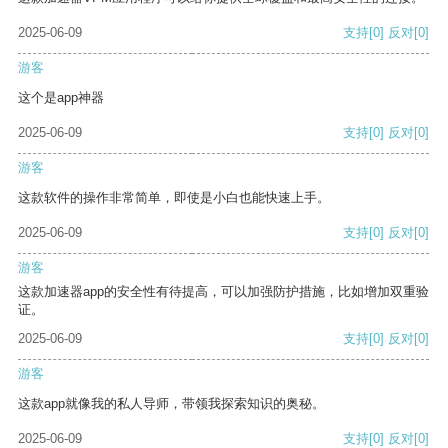
2025-06-09
支持
[0]
反对
[0]
游客
这个是app神器
2025-06-09
支持
[0]
反对
[0]
游客
这款软件的操作非常简单，即使是小白也能快速上手。
2025-06-09
支持
[0]
反对
[0]
游客
这款加速器app的安全性有待提高，可以加强防护措施，比如增加双重验
证。
2025-06-09
支持
[0]
反对
[0]
游客
这款app就像我的私人导师，带领我探索知识的奥秘。
2025-06-09
支持
[0]
反对
[0]