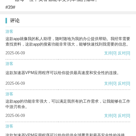
#39#
评论
游客
这款app就像我的私人助理，随时随地为我的办公提供帮助。我经常需要
查找资料，这款app的搜索功能非常强大，能够快速找到我需要的信息。
2025-06-09
支持
[0]
反对
[0]
游客
这款加速器VPM应用程序可以给你提供最高速度和安全性的连接。
2025-06-09
支持
[0]
反对
[0]
游客
这款app的功能非常强大，可以满足我所有的工作需求，让我能够在工作
中游刃有余。
2025-06-09
支持
[0]
反对
[0]
游客
这款加速器VPM应用程序可以给你提供全球覆盖和最高安全性的连接。