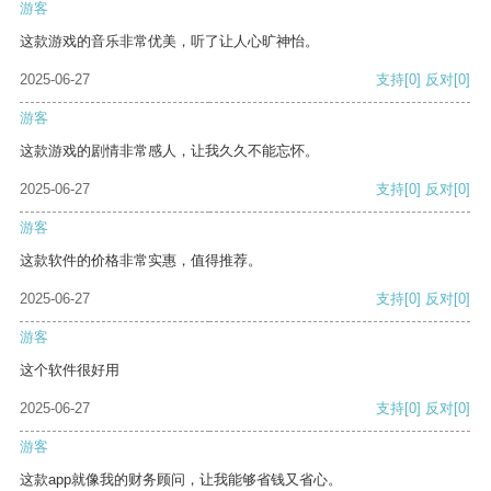
游客
这款游戏的音乐非常优美，听了让人心旷神怡。
2025-06-27
支持
[0]
反对
[0]
游客
这款游戏的剧情非常感人，让我久久不能忘怀。
2025-06-27
支持
[0]
反对
[0]
游客
这款软件的价格非常实惠，值得推荐。
2025-06-27
支持
[0]
反对
[0]
游客
这个软件很好用
2025-06-27
支持
[0]
反对
[0]
游客
这款app就像我的财务顾问，让我能够省钱又省心。