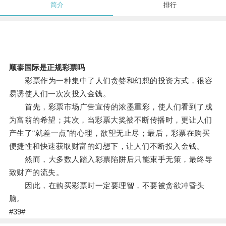
简介
排行
顺泰国际是正规彩票吗
彩票作为一种集中了人们贪婪和幻想的投资方式，很容
易诱使人们一次次投入金钱。
首先，彩票市场广告宣传的浓墨重彩，使人们看到了成
为富翁的希望；其次，当彩票大奖被不断传播时，更让人们
产生了“就差一点”的心理，欲望无止尽；最后，彩票在购买
便捷性和快速获取财富的幻想下，让人们不断投入金钱。
然而，大多数人踏入彩票陷阱后只能束手无策，最终导
致财产的流失。
因此，在购买彩票时一定要理智，不要被贪欲冲昏头
脑。
#39#