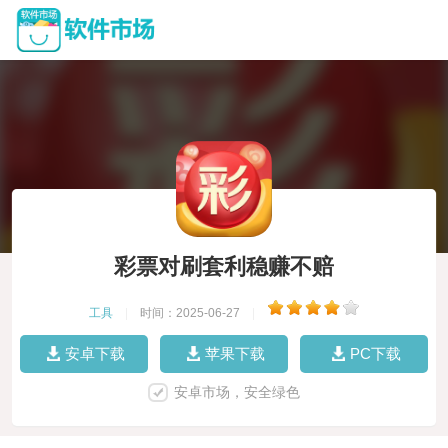
彩票对刷套利稳赚不赔
工具
|
时间：2025-06-27
|
安卓下载
苹果下载
PC下载
安卓市场，安全绿色