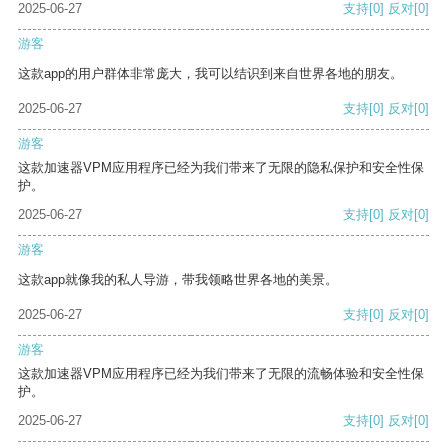
2025-06-27
支持
[0]
反对
[0]
游客
这款app的用户群体非常庞大，我可以结识到来自世界各地的朋友。
2025-06-27
支持
[0]
反对
[0]
游客
这款加速器VPM应用程序已经为我们带来了无限的隐私保护和安全性保
护。
2025-06-27
支持
[0]
反对
[0]
游客
这款app就像我的私人导游，带我领略世界各地的美景。
2025-06-27
支持
[0]
反对
[0]
游客
这款加速器VPM应用程序已经为我们带来了无限的流畅体验和安全性保
护。
2025-06-27
支持
[0]
反对
[0]