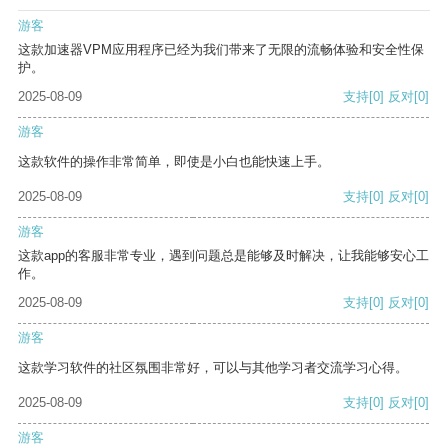
游客
这款加速器VPM应用程序已经为我们带来了无限的流畅体验和安全性保
护。
2025-08-09
支持
[0]
反对
[0]
游客
这款软件的操作非常简单，即使是小白也能快速上手。
2025-08-09
支持
[0]
反对
[0]
游客
这款app的客服非常专业，遇到问题总是能够及时解决，让我能够安心工
作。
2025-08-09
支持
[0]
反对
[0]
游客
这款学习软件的社区氛围非常好，可以与其他学习者交流学习心得。
2025-08-09
支持
[0]
反对
[0]
游客