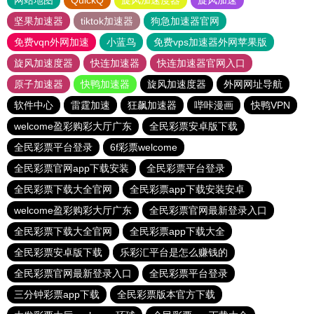
网站地图
QuickQ
旋风加速度器
旋风加速
坚果加速器
tiktok加速器
狗急加速器官网
免费vqn外网加速
小蓝鸟
免费vps加速器外网苹果版
旋风加速度器
快连加速器
快连加速器官网入口
原子加速器
快鸭加速器
旋风加速度器
外网网址导航
软件中心
雷霆加速
狂飙加速器
哔咔漫画
快鸭VPN
welcome盈彩购彩大厅广东
全民彩票安卓版下载
全民彩票平台登录
6f彩票welcome
全民彩票官网app下载安装
全民彩票平台登录
全民彩票下载大全官网
全民彩票app下载安装安卓
welcome盈彩购彩大厅广东
全民彩票官网最新登录入口
全民彩票下载大全官网
全民彩票app下载大全
全民彩票安卓版下载
乐彩汇平台是怎么赚钱的
全民彩票官网最新登录入口
全民彩票平台登录
三分钟彩票app下载
全民彩票版本官方下载