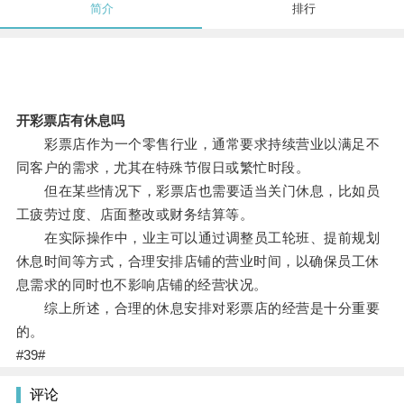
简介
排行
开彩票店有休息吗
彩票店作为一个零售行业，通常要求持续营业以满足不
同客户的需求，尤其在特殊节假日或繁忙时段。
但在某些情况下，彩票店也需要适当关门休息，比如员
工疲劳过度、店面整改或财务结算等。
在实际操作中，业主可以通过调整员工轮班、提前规划
休息时间等方式，合理安排店铺的营业时间，以确保员工休
息需求的同时也不影响店铺的经营状况。
综上所述，合理的休息安排对彩票店的经营是十分重要
的。
#39#
评论