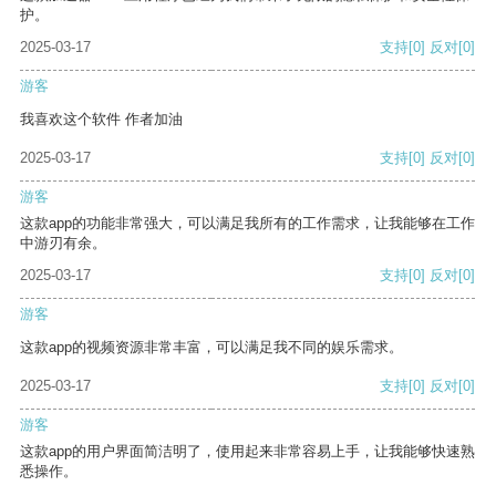
护。
2025-03-17
支持
[0]
反对
[0]
游客
我喜欢这个软件 作者加油
2025-03-17
支持
[0]
反对
[0]
游客
这款app的功能非常强大，可以满足我所有的工作需求，让我能够在工作
中游刃有余。
2025-03-17
支持
[0]
反对
[0]
游客
这款app的视频资源非常丰富，可以满足我不同的娱乐需求。
2025-03-17
支持
[0]
反对
[0]
游客
这款app的用户界面简洁明了，使用起来非常容易上手，让我能够快速熟
悉操作。