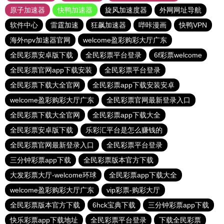
原子加速器
快鸭加速器
旋风加速度器
外网网址导航
软件中心
雷霆加速
狂飙加速器
哔咔漫画
快鸭VPN
海外npv加速器官网
welcome盈彩购彩大厅广东
全民彩票安卓版下载
全民彩票平台登录
6f彩票welcome
全民彩票官网app下载安装
全民彩票平台登录
全民彩票下载大全官网
全民彩票app下载安装安卓
welcome盈彩购彩大厅广东
全民彩票官网最新登录入口
全民彩票下载大全官网
全民彩票app下载大全
全民彩票安卓版下载
乐彩汇平台是怎么赚钱的
全民彩票官网最新登录入口
全民彩票平台登录
三分钟彩票app下载
全民彩票版本官方下载
大发彩票大厅-welcome环球
全民彩票app下载大全
welcome盈彩购彩大厅广东
vip彩票-购彩大厅
全民彩票版本官方下载
6hck宝典下载
三分钟彩票app下载
快乐彩票app下载地址
全民彩票平台登录
下载全民彩票