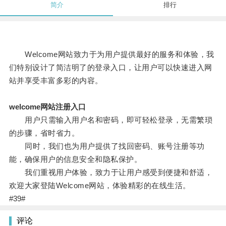
简介
排行
Welcome网站致力于为用户提供最好的服务和体验，我
们特别设计了简洁明了的登录入口，让用户可以快速进入网
站并享受丰富多彩的内容。
welcome网站注册入口
用户只需输入用户名和密码，即可轻松登录，无需繁琐
的步骤，省时省力。
同时，我们也为用户提供了找回密码、账号注册等功
能，确保用户的信息安全和隐私保护。
我们重视用户体验，致力于让用户感受到便捷和舒适，
欢迎大家登陆Welcome网站，体验精彩的在线生活。
#39#
评论