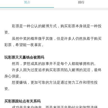
简介
排行
彩票是一种公认的赌博方式，购买彩票本身就是一种投
资。
虽然中奖的概率微乎其微，但是许多人仍然执着于购买
彩票，希望能一夜暴富。
玩彩票天天赢钱会被黑吗
然而，梦想成真的故事并不是每个人都能够拥有的。
许多人因为过度追求购买彩票而陷入赌博的泥沼，最终
身心俱疲。
想要赚钱，更加可靠的方法是通过努力工作和理性投
资。
买彩票跟站点有关系吗
成功并非来自侥幸，而是来源于辛勤付出和智慧选择。