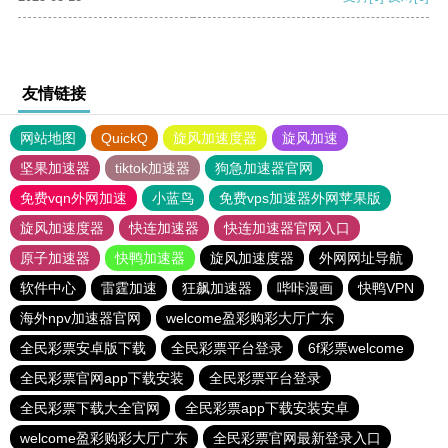
友情链接
网站地图
QuickQ
旋风加速度器
旋风加速
坚果加速器
tiktok加速器
狗急加速器官网
免费vqn外网加速
小蓝鸟
免费vps加速器外网苹果版
旋风加速度器
快连加速器
快连加速器官网入口
原子加速器
快鸭加速器
旋风加速度器
外网网址导航
软件中心
雷霆加速
狂飙加速器
哔咔漫画
快鸭VPN
海外npv加速器官网
welcome盈彩购彩大厅广东
全民彩票安卓版下载
全民彩票平台登录
6f彩票welcome
全民彩票官网app下载安装
全民彩票平台登录
全民彩票下载大全官网
全民彩票app下载安装安卓
welcome盈彩购彩大厅广东
全民彩票官网最新登录入口