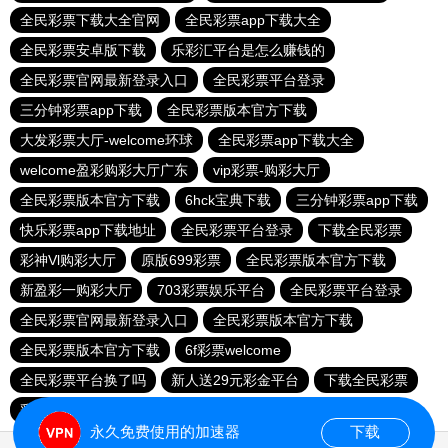
全民彩票下载大全官网
全民彩票app下载大全
全民彩票安卓版下载
乐彩汇平台是怎么赚钱的
全民彩票官网最新登录入口
全民彩票平台登录
三分钟彩票app下载
全民彩票版本官方下载
大发彩票大厅-welcome环球
全民彩票app下载大全
welcome盈彩购彩大厅广东
vip彩票-购彩大厅
全民彩票版本官方下载
6hck宝典下载
三分钟彩票app下载
快乐彩票app下载地址
全民彩票平台登录
下载全民彩票
彩神Vl购彩大厅
原版699彩票
全民彩票版本官方下载
新盈彩一购彩大厅
703彩票娱乐平台
全民彩票平台登录
全民彩票官网最新登录入口
全民彩票版本官方下载
全民彩票版本官方下载
6f彩票welcome
全民彩票平台换了吗
新人送29元彩金平台
下载全民彩票
彩神Vl购彩大厅
永久免费使用的加速器
下载