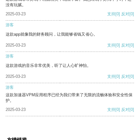
没有玩腻。
2025-03-23
支持
[0]
反对
[0]
游客
这款app就像我的财务顾问，让我能够省钱又省心。
2025-03-23
支持
[0]
反对
[0]
游客
这款游戏的音乐非常优美，听了让人心旷神怡。
2025-03-23
支持
[0]
反对
[0]
游客
这款加速器VPM应用程序已经为我们带来了无限的流畅体验和安全性保
护。
2025-03-23
支持
[0]
反对
[0]
友情链接