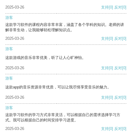
2025-03-26
支持
[0]
反对
[0]
游客
这款学习软件的课程内容非常丰富，涵盖了各个学科的知识。老师的讲
解非常生动，让我能够轻松理解知识点。
2025-03-26
支持
[0]
反对
[0]
游客
这款游戏的音乐非常优美，听了让人心旷神怡。
2025-03-26
支持
[0]
反对
[0]
游客
这款app的音乐资源非常优质，可以让我尽情享受音乐的魅力。
2025-03-26
支持
[0]
反对
[0]
游客
这款学习软件的学习方式非常灵活，可以根据自己的需求选择学习方
式。我可以根据自己的时间安排学习进度。
2025-03-26
支持
[0]
反对
[0]