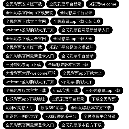
全民彩票安卓版下载
全民彩票平台登录
6f彩票welcome
全民彩票官网app下载安装
全民彩票平台登录
全民彩票下载大全官网
全民彩票app下载安装安卓
welcome盈彩购彩大厅广东
全民彩票官网最新登录入口
全民彩票下载大全官网
全民彩票app下载大全
全民彩票安卓版下载
乐彩汇平台是怎么赚钱的
全民彩票官网最新登录入口
全民彩票平台登录
三分钟彩票app下载
全民彩票版本官方下载
大发彩票大厅-welcome环球
全民彩票app下载大全
welcome盈彩购彩大厅广东
vip彩票-购彩大厅
全民彩票版本官方下载
6hck宝典下载
三分钟彩票app下载
快乐彩票app下载地址
全民彩票平台登录
下载全民彩票
彩神Vl购彩大厅
原版699彩票
全民彩票版本官方下载
新盈彩一购彩大厅
703彩票娱乐平台
全民彩票平台登录
全民彩票官网最新登录入口
全民彩票版本官方下载