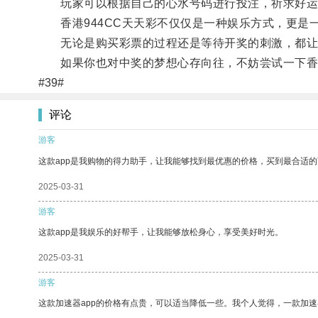
玩家可以根据自己的心水号码进行投注，祈求好运
香港944CC天天彩不仅仅是一种娱乐方式，更是
无论是购买彩票的过程还是等待开奖的刺激，都让
如果你也对中奖的梦想心存向往，不妨尝试一下香港
#39#
评论
游客
这款app是我购物的得力助手，让我能够找到最优惠的价格，买到最合适
2025-03-31
游客
这款app是我娱乐的好帮手，让我能够放松身心，享受美好时光。
2025-03-31
游客
这款加速器app的价格有点贵，可以适当降低一些。我个人觉得，一款加速