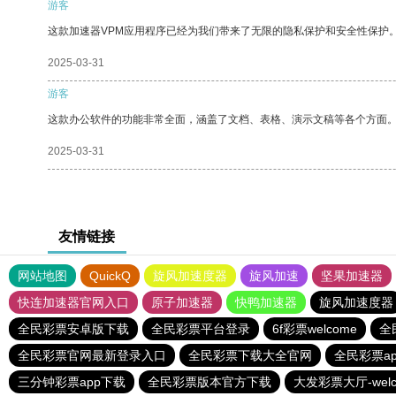
游客
这款加速器VPM应用程序已经为我们带来了无限的隐私保护和安全性保护
2025-03-31
游客
这款办公软件的功能非常全面，涵盖了文档、表格、演示文稿等各个方面
2025-03-31
友情链接
网站地图
QuickQ
旋风加速度器
旋风加速
坚果加速器
快连加速器官网入口
原子加速器
快鸭加速器
旋风加速度器
全民彩票安卓版下载
全民彩票平台登录
6f彩票welcome
全
全民彩票官网最新登录入口
全民彩票下载大全官网
全民彩票a
三分钟彩票app下载
全民彩票版本官方下载
大发彩票大厅-wel