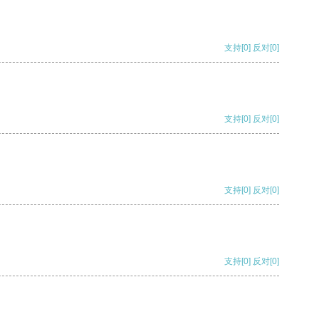
支持
[0]
反对
[0]
支持
[0]
反对
[0]
支持
[0]
反对
[0]
支持
[0]
反对
[0]