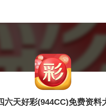
四六天好彩(944CC)免费资料