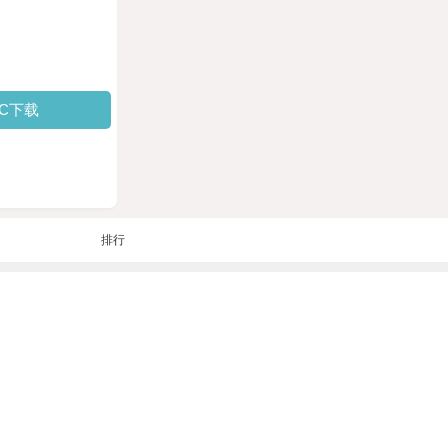
PC下载
排行