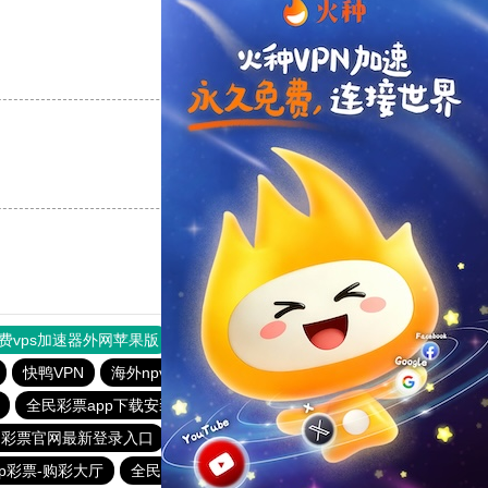
支持
[0]
反对
[0]
支持
[0]
反对
[0]
费vps加速器外网苹果版
旋风加速度器
快连加速器
快鸭VPN
海外npv加速器官网
welcome盈彩购彩大厅广东
全民彩票app下载安装安卓
welcome盈彩购彩大厅广东
民彩票官网最新登录入口
全民彩票平台登录
ip彩票-购彩大厅
全民彩票版本官方下载
6hck宝典下载