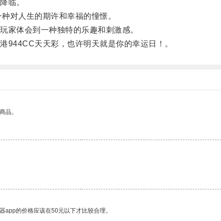
降临。
一种对人生的期许和幸福的憧憬。
玩家体会到一种独特的乐趣和刺激感。
944CC天天彩，也许明天就是你的幸运日！。
的商品。
器app的价格应该在50元以下才比较合理。