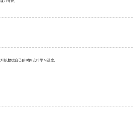
中游刃有余。
我可以根据自己的时间安排学习进度。