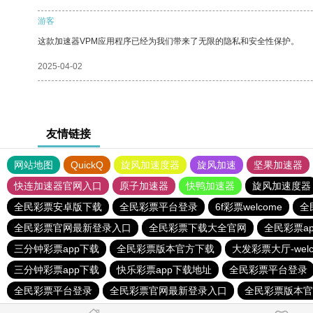
游客
这款加速器VPM应用程序已经为我们带来了无限的隐私和安全性保护。
2025-04-02
友情链接
网站地图
QuickQ
旋风加速度器
旋风加速
坚果加速器
快连加速器官网入口
原子加速器
快鸭加速器
旋风加速度器
全民彩票安卓版下载
全民彩票平台登录
6f彩票welcome
全
全民彩票官网最新登录入口
全民彩票下载大全官网
全民彩票a
三分钟彩票app下载
全民彩票版本官方下载
大发彩票大厅-wel
三分钟彩票app下载
快乐彩票app下载地址
全民彩票平台登录
全民彩票平台登录
全民彩票官网最新登录入口
全民彩票版本官