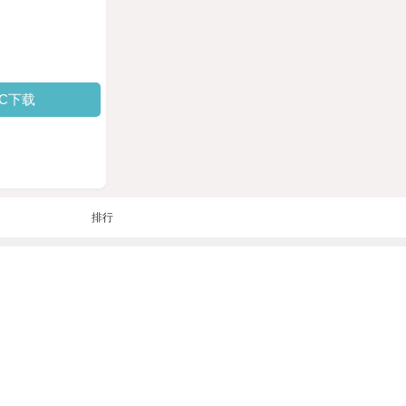
PC下载
排行