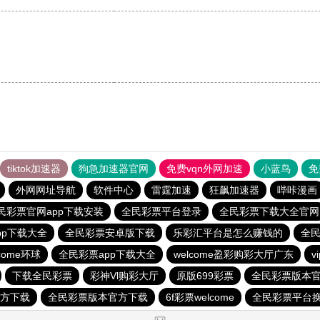
tiktok加速器
狗急加速器官网
免费vqn外网加速
小蓝鸟
免
外网网址导航
软件中心
雷霆加速
狂飙加速器
哔咔漫画
民彩票官网app下载安装
全民彩票平台登录
全民彩票下载大全官网
pp下载大全
全民彩票安卓版下载
乐彩汇平台是怎么赚钱的
全
come环球
全民彩票app下载大全
welcome盈彩购彩大厅广东
v
下载全民彩票
彩神Vl购彩大厅
原版699彩票
全民彩票版本
方下载
全民彩票版本官方下载
6f彩票welcome
全民彩票平台