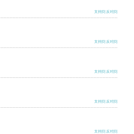
支持
[0]
反对
[0]
支持
[0]
反对
[0]
支持
[0]
反对
[0]
支持
[0]
反对
[0]
支持
[0]
反对
[0]