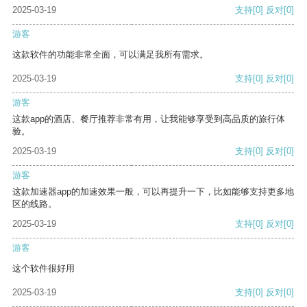
2025-03-19
支持
[0]
反对
[0]
游客
这款软件的功能非常全面，可以满足我所有需求。
2025-03-19
支持
[0]
反对
[0]
游客
这款app的酒店、餐厅推荐非常有用，让我能够享受到高品质的旅行体
验。
2025-03-19
支持
[0]
反对
[0]
游客
这款加速器app的加速效果一般，可以再提升一下，比如能够支持更多地
区的线路。
2025-03-19
支持
[0]
反对
[0]
游客
这个软件很好用
2025-03-19
支持
[0]
反对
[0]