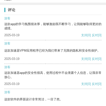
评论
游客
这款app的学习氛围很浓厚，能够激励我不断学习，让我能够取得更好的
成绩。
2025-03-19
支持
[0]
反对
[0]
游客
这款加速器VPM应用程序已经为我们带来了无限的隐私和安全性保护。
2025-03-19
支持
[0]
反对
[0]
游客
这款加速器app的安全性很高，使用过程中不会泄露个人信息，让我非常
放心。
2025-03-19
支持
[0]
反对
[0]
游客
这款软件的界面设计非常简洁，一目了然。