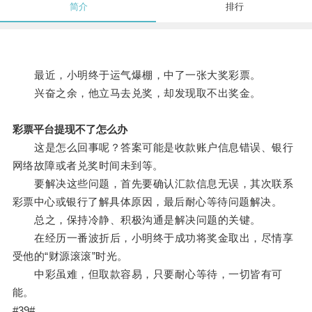
简介
排行
最近，小明终于运气爆棚，中了一张大奖彩票。
兴奋之余，他立马去兑奖，却发现取不出奖金。
彩票平台提现不了怎么办
这是怎么回事呢？答案可能是收款账户信息错误、银行
网络故障或者兑奖时间未到等。
要解决这些问题，首先要确认汇款信息无误，其次联系
彩票中心或银行了解具体原因，最后耐心等待问题解决。
总之，保持冷静、积极沟通是解决问题的关键。
在经历一番波折后，小明终于成功将奖金取出，尽情享
受他的“财源滚滚”时光。
中彩虽难，但取款容易，只要耐心等待，一切皆有可
能。
#39#