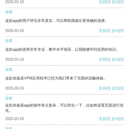
2025-03-19
支持
[0]
反对
[0]
游客
这款app的用户评论非常真实，可以帮助我做出更准确的选择。
2025-03-19
支持
[0]
反对
[0]
游客
这款app的老师非常专业，教学水平很高，让我能够学到实用的知识。
2025-03-19
支持
[0]
反对
[0]
游客
这款加速器VPM应用程序已经为我们带来了无限的流畅体验。
2025-03-19
支持
[0]
反对
[0]
游客
这款加速器app的操作有点复杂，可以简化一下，比如将设置页面进行优
化。
2025-03-19
支持
[0]
反对
[0]
游客