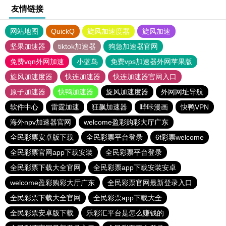
友情链接
网站地图
QuickQ
旋风加速度器
旋风加速
坚果加速器
tiktok加速器
狗急加速器官网
免费vqn外网加速
小蓝鸟
免费vps加速器外网苹果版
旋风加速度器
快连加速器
快连加速器官网入口
原子加速器
快鸭加速器
旋风加速度器
外网网址导航
软件中心
雷霆加速
狂飙加速器
哔咔漫画
快鸭VPN
海外npv加速器官网
welcome盈彩购彩大厅广东
全民彩票安卓版下载
全民彩票平台登录
6f彩票welcome
全民彩票官网app下载安装
全民彩票平台登录
全民彩票下载大全官网
全民彩票app下载安装安卓
welcome盈彩购彩大厅广东
全民彩票官网最新登录入口
全民彩票下载大全官网
全民彩票app下载大全
全民彩票安卓版下载
乐彩汇平台是怎么赚钱的