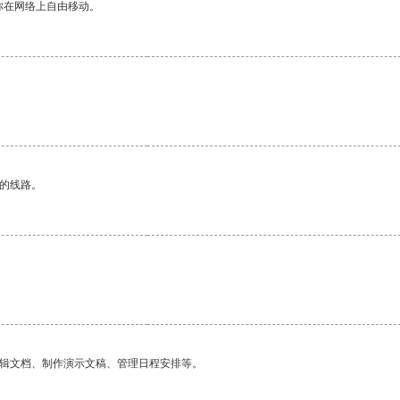
你在网络上自由移动。
区的线路。
编辑文档、制作演示文稿、管理日程安排等。