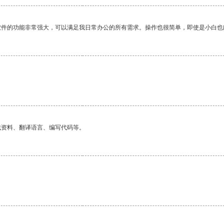
软件的功能非常强大，可以满足我日常办公的所有需求。操作也很简单，即使是小白也
找资料、翻译语言、编写代码等。