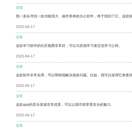
游客
我一直在寻找一款功能强大、操作简单的办公软件，终于找到了它。这款
2025-04-17
游客
这款学习软件的社区氛围非常好，可以与其他学习者交流学习心得。
2025-04-17
游客
这款软件非常实用，可以帮助我解决很多问题。比如，我可以使用它来查
2025-04-17
游客
这款app的音乐资源非常优质，可以让我尽情享受音乐的魅力。
2025-04-17
游客