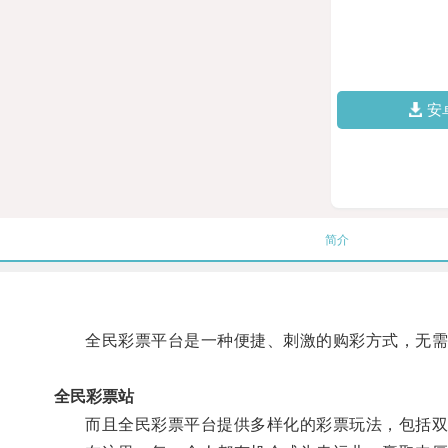
安
简介
全民彩票平台是一种便捷、刺激的购彩方式，无需去
全民彩票站
而且全民彩票平台提供多样化的彩票玩法，包括双色