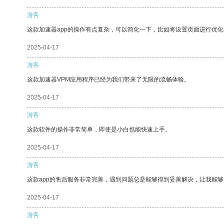
游客
这款加速器app的操作有点复杂，可以简化一下，比如将设置页面进行优化
2025-04-17
游客
这款加速器VPM应用程序已经为我们带来了无限的流畅体验。
2025-04-17
游客
这款软件的操作非常简单，即使是小白也能快速上手。
2025-04-17
游客
这款app的售后服务非常完善，遇到问题总是能够得到妥善解决，让我能
2025-04-17
游客