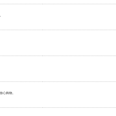
。
够放心购物。