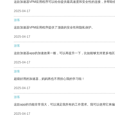
这款加速器VPM应用程序可以给你提供最高速度和安全性的连接，并帮助
2025-04-17
游客
这款加速器VPM应用程序提供了顶级的安全性和隐私保护。
2025-04-17
游客
这款加速器app的加速效果一般，可以再提升一下，比如能够支持更多地
2025-04-17
游客
超级好用的加速器，妈妈再也不用担心我的学习啦！
2025-04-17
游客
这款app的功能非常强大，可以满足我所有的工作需求。我可以使用它来
2025-04-17