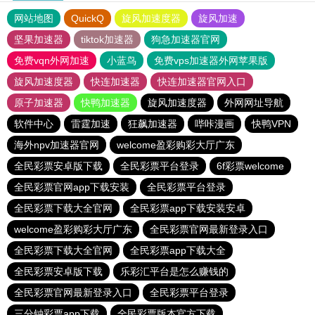
网站地图
QuickQ
旋风加速度器
旋风加速
坚果加速器
tiktok加速器
狗急加速器官网
免费vqn外网加速
小蓝鸟
免费vps加速器外网苹果版
旋风加速度器
快连加速器
快连加速器官网入口
原子加速器
快鸭加速器
旋风加速度器
外网网址导航
软件中心
雷霆加速
狂飙加速器
哔咔漫画
快鸭VPN
海外npv加速器官网
welcome盈彩购彩大厅广东
全民彩票安卓版下载
全民彩票平台登录
6f彩票welcome
全民彩票官网app下载安装
全民彩票平台登录
全民彩票下载大全官网
全民彩票app下载安装安卓
welcome盈彩购彩大厅广东
全民彩票官网最新登录入口
全民彩票下载大全官网
全民彩票app下载大全
全民彩票安卓版下载
乐彩汇平台是怎么赚钱的
全民彩票官网最新登录入口
全民彩票平台登录
三分钟彩票app下载
全民彩票版本官方下载