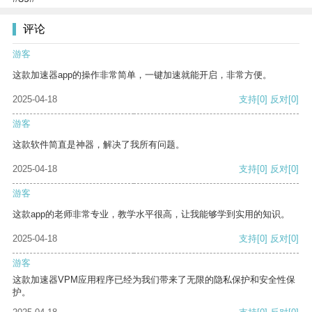
评论
游客
这款加速器app的操作非常简单，一键加速就能开启，非常方便。
2025-04-18
支持
[0]
反对
[0]
游客
这款软件简直是神器，解决了我所有问题。
2025-04-18
支持
[0]
反对
[0]
游客
这款app的老师非常专业，教学水平很高，让我能够学到实用的知识。
2025-04-18
支持
[0]
反对
[0]
游客
这款加速器VPM应用程序已经为我们带来了无限的隐私保护和安全性保
护。