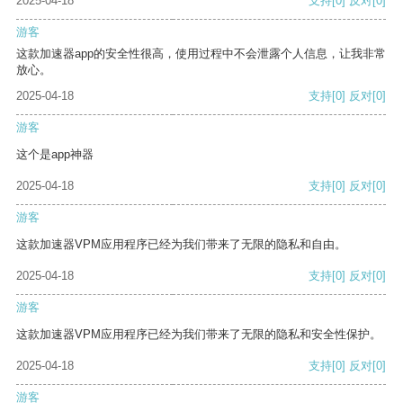
2025-04-18
支持
[0]
反对
[0]
游客
这款加速器app的安全性很高，使用过程中不会泄露个人信息，让我非常
放心。
2025-04-18
支持
[0]
反对
[0]
游客
这个是app神器
2025-04-18
支持
[0]
反对
[0]
游客
这款加速器VPM应用程序已经为我们带来了无限的隐私和自由。
2025-04-18
支持
[0]
反对
[0]
游客
这款加速器VPM应用程序已经为我们带来了无限的隐私和安全性保护。
2025-04-18
支持
[0]
反对
[0]
游客