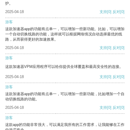
护。
2025-04-18
支持
[0]
反对
[0]
游客
这款加速器app的功能有点单一，可以增加一些新功能。比如，可以增加
一个自动切换线路的功能，这样就可以根据网络情况自动选择最优的线
路，从而获得更好的加速效果。
2025-04-18
支持
[0]
反对
[0]
游客
这款加速器VPM应用程序可以给你提供全球覆盖和最高安全性的连接。
2025-04-18
支持
[0]
反对
[0]
游客
这款加速器app的功能有点单一，可以增加一些新功能，比如增加一个自
动切换线路的功能。
2025-04-18
支持
[0]
反对
[0]
游客
这款app的功能非常强大，可以满足我所有的工作需求，让我能够在工作
中游刃有余。