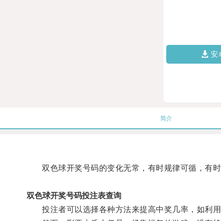
安
简介
双色球开奖号码的变化无常，有时规律可循，有时
双色球开奖号码投注表查询
投注者可以选择各种方法来提高中奖几率，如利用历