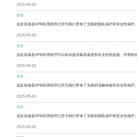
2025-05-03
游客
这款加速器VPM应用程序已经为我们带来了无限的隐私保护和安全性保护
2025-05-03
游客
这款加速器VPM应用程序可以给你提供最高速度和安全性的连接，并帮助
2025-05-03
游客
这款加速器VPM应用程序已经为我们带来了无限的流畅体验和安全性保护
2025-05-03
游客
这款加速器VPM应用程序已经为我们带来了无限的隐私保护和安全性保护
2025-05-03