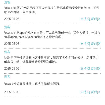
游客
这款加速器VPM应用程序可以给你提供最高速度和安全性的连接，并帮
助你在网络上自由移动。
2025-05-05
支持
[0]
反对
[0]
游客
这款加速器app的价格有点贵，可以适当降低一些。我个人觉得，一款加
速器app的价格应该在50元以下才比较合理。
2025-05-05
支持
[0]
反对
[0]
游客
这款学习软件的课程内容非常丰富，涵盖了各个学科的知识。老师的讲
解非常生动，让我能够轻松理解知识点。
2025-05-05
支持
[0]
反对
[0]
游客
这款软件简直是神器，解决了我所有问题。
2025-05-05
支持
[0]
反对
[0]