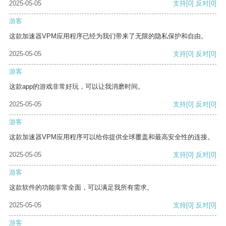
2025-05-05
支持
[0]
反对
[0]
游客
这款加速器VPM应用程序已经为我们带来了无限的隐私保护和自由。
2025-05-05
支持
[0]
反对
[0]
游客
这款app的游戏非常好玩，可以让我消磨时间。
2025-05-05
支持
[0]
反对
[0]
游客
这款加速器VPM应用程序可以给你提供全球覆盖和最高安全性的连接。
2025-05-05
支持
[0]
反对
[0]
游客
这款软件的功能非常全面，可以满足我所有需求。
2025-05-05
支持
[0]
反对
[0]
游客