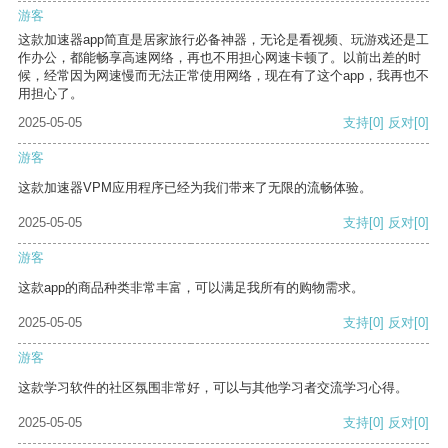
游客
这款加速器app简直是居家旅行必备神器，无论是看视频、玩游戏还是工
作办公，都能畅享高速网络，再也不用担心网速卡顿了。以前出差的时
候，经常因为网速慢而无法正常使用网络，现在有了这个app，我再也不
用担心了。
2025-05-05
支持
[0]
反对
[0]
游客
这款加速器VPM应用程序已经为我们带来了无限的流畅体验。
2025-05-05
支持
[0]
反对
[0]
游客
这款app的商品种类非常丰富，可以满足我所有的购物需求。
2025-05-05
支持
[0]
反对
[0]
游客
这款学习软件的社区氛围非常好，可以与其他学习者交流学习心得。
2025-05-05
支持
[0]
反对
[0]