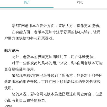
简介
排行
彩6官网老版本在设计方面，简洁大方，操作更加流畅。
在功能方面，老版本更加专注于彩票的核心功能，让用
户更方便快捷地参与彩票游戏。
彩六娱乐
此外，老版本的界面更加清晰明了，用户体验更佳。
对于一些喜欢简约风格的用户来说，彩6官网老版本可能
更容易接受和使用。
虽然现在彩6官网已经升级到了新版本，但是对于那些怀
念老版本的用户来说，可以在网上找到老版本的安装包继续
使用。
总的来说，彩6官网老版本虽然已经退出历史舞台，但是
仍旧有着自己独特的魅力。
#39#