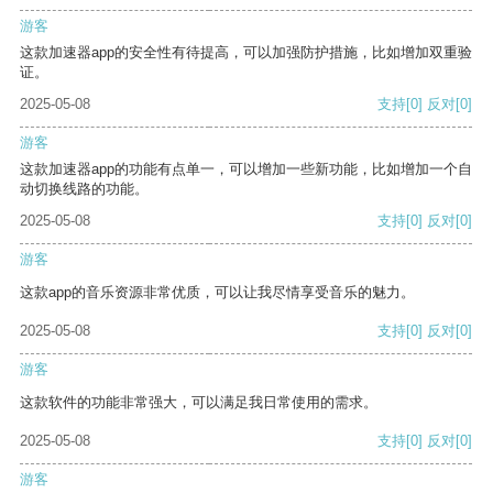
游客
这款加速器app的安全性有待提高，可以加强防护措施，比如增加双重验
证。
2025-05-08
支持
[0]
反对
[0]
游客
这款加速器app的功能有点单一，可以增加一些新功能，比如增加一个自
动切换线路的功能。
2025-05-08
支持
[0]
反对
[0]
游客
这款app的音乐资源非常优质，可以让我尽情享受音乐的魅力。
2025-05-08
支持
[0]
反对
[0]
游客
这款软件的功能非常强大，可以满足我日常使用的需求。
2025-05-08
支持
[0]
反对
[0]
游客