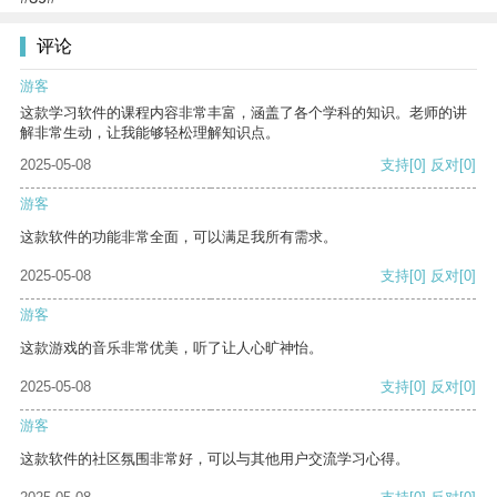
评论
游客
这款学习软件的课程内容非常丰富，涵盖了各个学科的知识。老师的讲
解非常生动，让我能够轻松理解知识点。
2025-05-08
支持
[0]
反对
[0]
游客
这款软件的功能非常全面，可以满足我所有需求。
2025-05-08
支持
[0]
反对
[0]
游客
这款游戏的音乐非常优美，听了让人心旷神怡。
2025-05-08
支持
[0]
反对
[0]
游客
这款软件的社区氛围非常好，可以与其他用户交流学习心得。