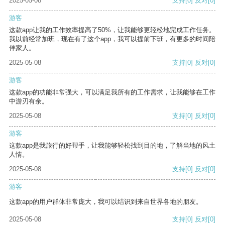
2025-05-08
支持
[0]
反对
[0]
游客
这款app让我的工作效率提高了50%，让我能够更轻松地完成工作任务。
我以前经常加班，现在有了这个app，我可以提前下班，有更多的时间陪
伴家人。
2025-05-08
支持
[0]
反对
[0]
游客
这款app的功能非常强大，可以满足我所有的工作需求，让我能够在工作
中游刃有余。
2025-05-08
支持
[0]
反对
[0]
游客
这款app是我旅行的好帮手，让我能够轻松找到目的地，了解当地的风土
人情。
2025-05-08
支持
[0]
反对
[0]
游客
这款app的用户群体非常庞大，我可以结识到来自世界各地的朋友。
2025-05-08
支持
[0]
反对
[0]