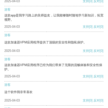
2025-04-03
支持
[0]
反对
[0]
游客
这款app是我学习路上的良师益友，让我能够随时随地学习新知识，拓宽
视野。
2025-04-03
支持
[0]
反对
[0]
游客
这款加速器VPM应用程序提供了顶级的安全性和隐私保护。
2025-04-03
支持
[0]
反对
[0]
游客
这款加速器VPM应用程序已经为我们带来了无限的流畅体验和安全性保
护。
2025-04-03
支持
[0]
反对
[0]
游客
这个软件我非常喜欢
2025-04-03
支持
[0]
反对
[0]