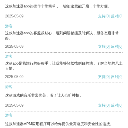
这款加速器app的操作非常简单，一键加速就能开启，非常方便。
2025-05-09
支持
[0]
反对
[0]
游客
这款加速器app的客服很贴心，遇到问题都能及时解决，服务态度非常
好。
2025-05-09
支持
[0]
反对
[0]
游客
这款app是我旅行的好帮手，让我能够轻松找到目的地，了解当地的风土
人情。
2025-05-09
支持
[0]
反对
[0]
游客
这款游戏的音乐非常优美，听了让人心旷神怡。
2025-05-09
支持
[0]
反对
[0]
游客
这款加速器VPM应用程序可以给你提供最高速度和安全性的连接。