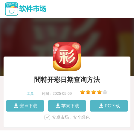
問特开彩日期查询方法
工具
|
时间：2025-05-09
|
安卓下载
苹果下载
PC下载
安卓市场，安全绿色