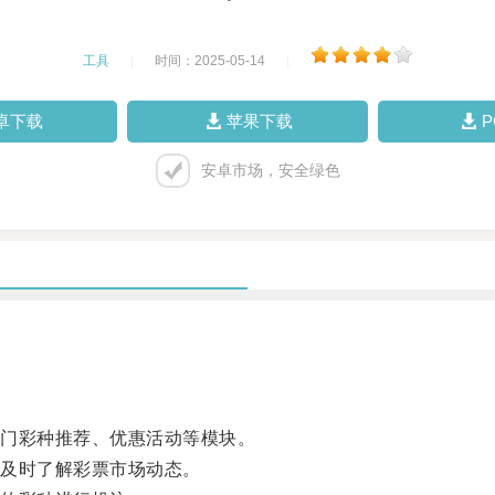
工具
|
时间：2025-05-14
|
卓下载
苹果下载
安卓市场，安全绿色
门彩种推荐、优惠活动等模块。
及时了解彩票市场动态。