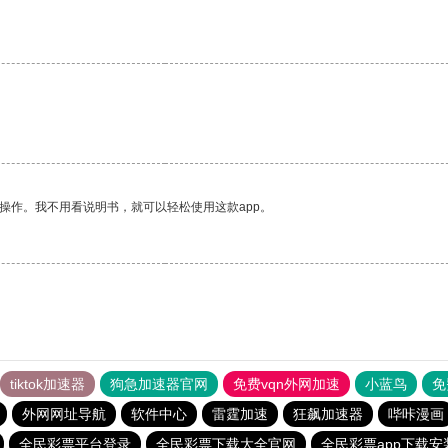
操作。我不用看说明书，就可以轻松使用这款app。
tiktok加速器
狗急加速器官网
免费vqn外网加速
小蓝鸟
免
外网网址导航
软件中心
雷霆加速
狂飙加速器
哔咔漫画
全民彩票平台登录
全民彩票下载大全官网
全民彩票app下载安