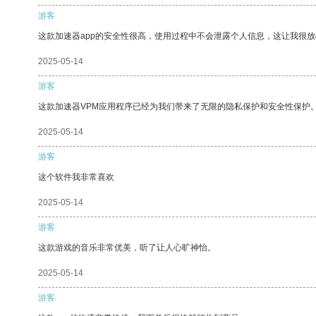
游客
这款加速器app的安全性很高，使用过程中不会泄露个人信息，这让我很
2025-05-14
游客
这款加速器VPM应用程序已经为我们带来了无限的隐私保护和安全性保护
2025-05-14
游客
这个软件我非常喜欢
2025-05-14
游客
这款游戏的音乐非常优美，听了让人心旷神怡。
2025-05-14
游客