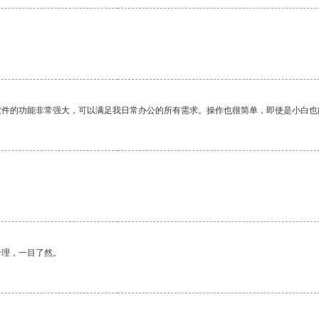
软件的功能非常强大，可以满足我日常办公的所有需求。操作也很简单，即使是小白也
合理，一目了然。