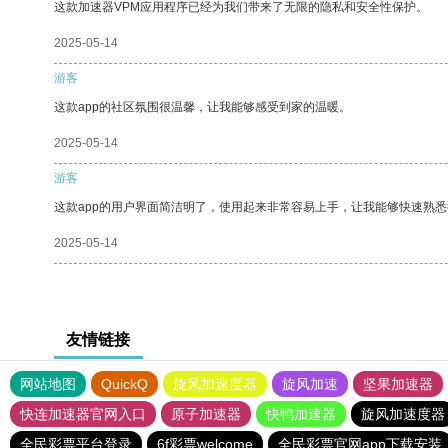
这款加速器VPM应用程序已经为我们带来了无限的隐私和安全性保护。
2025-05-14
游客
这款app的社区氛围很温馨，让我能够感受到家的温暖。
2025-05-14
游客
这款app的用户界面简洁明了，使用起来非常容易上手，让我能够快速熟悉
2025-05-14
友情链接
网站地图
QuickQ
旋风加速度器
旋风加速
坚果加速器
快连加速器官网入口
原子加速器
快鸭加速器
旋风加速度器
全民彩票平台登录
6f彩票welcome
全民彩票官网app下载安装