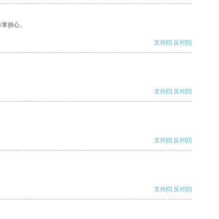
非常担心。
支持
[0]
反对
[0]
支持
[0]
反对
[0]
支持
[0]
反对
[0]
支持
[0]
反对
[0]