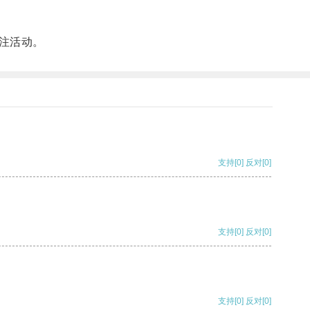
注活动。
支持
[0]
反对
[0]
支持
[0]
反对
[0]
支持
[0]
反对
[0]