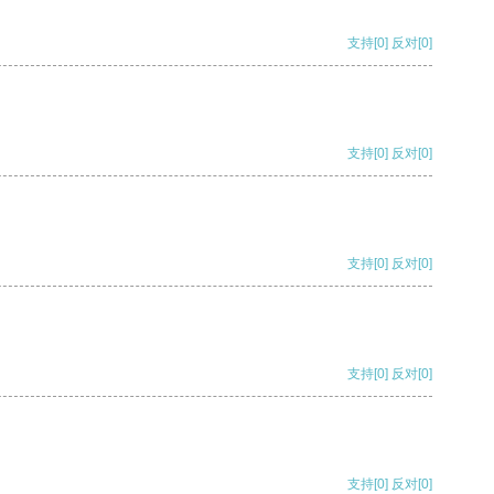
支持
[0]
反对
[0]
支持
[0]
反对
[0]
支持
[0]
反对
[0]
支持
[0]
反对
[0]
支持
[0]
反对
[0]