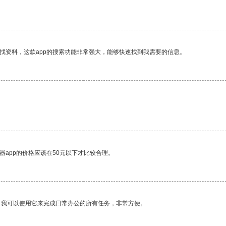
找资料，这款app的搜索功能非常强大，能够快速找到我需要的信息。
器app的价格应该在50元以下才比较合理。
。我可以使用它来完成日常办公的所有任务，非常方便。