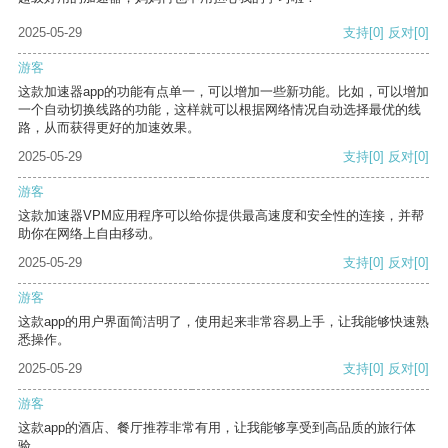
2025-05-29
支持
[0]
反对
[0]
游客
这款加速器app的功能有点单一，可以增加一些新功能。比如，可以增加
一个自动切换线路的功能，这样就可以根据网络情况自动选择最优的线
路，从而获得更好的加速效果。
2025-05-29
支持
[0]
反对
[0]
游客
这款加速器VPM应用程序可以给你提供最高速度和安全性的连接，并帮
助你在网络上自由移动。
2025-05-29
支持
[0]
反对
[0]
游客
这款app的用户界面简洁明了，使用起来非常容易上手，让我能够快速熟
悉操作。
2025-05-29
支持
[0]
反对
[0]
游客
这款app的酒店、餐厅推荐非常有用，让我能够享受到高品质的旅行体
验。