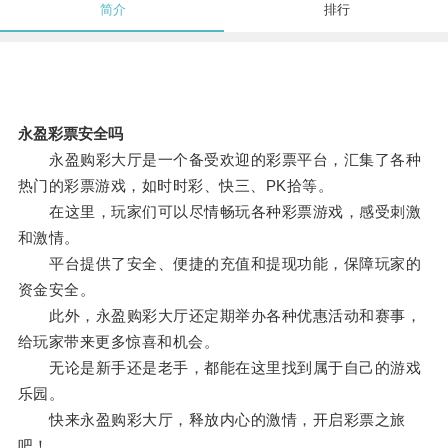
简介
排行
永盈彩票安全吗
永盈购彩大厅是一个备受欢迎的彩票平台，汇集了各种
热门的彩票游戏，如时时彩、快三、PK拾等。
在这里，玩家们可以尽情畅玩各种彩票游戏，感受刺激
和激情。
平台提供了安全、便捷的充值和提现功能，保障玩家的
资金安全。
此外，永盈购彩大厅还定期举办各种优惠活动和赛事，
给玩家带来更多惊喜和机会。
无论是新手还是老手，都能在这里找到属于自己的游戏
乐园。
快来永盈购彩大厅，释放内心的激情，开启彩票之旅
吧！。