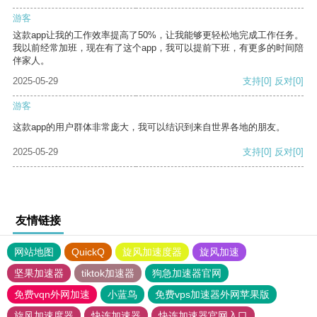
游客
这款app让我的工作效率提高了50%，让我能够更轻松地完成工作任务。
我以前经常加班，现在有了这个app，我可以提前下班，有更多的时间陪
伴家人。
2025-05-29
支持
[0]
反对
[0]
游客
这款app的用户群体非常庞大，我可以结识到来自世界各地的朋友。
2025-05-29
支持
[0]
反对
[0]
友情链接
网站地图
QuickQ
旋风加速度器
旋风加速
坚果加速器
tiktok加速器
狗急加速器官网
免费vqn外网加速
小蓝鸟
免费vps加速器外网苹果版
旋风加速度器
快连加速器
快连加速器官网入口