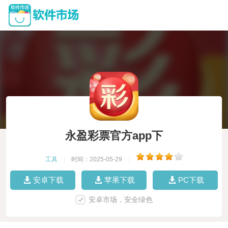
永盈彩票官方app下
工具
|
时间：2025-05-29
|
安卓下载
苹果下载
PC下载
安卓市场，安全绿色