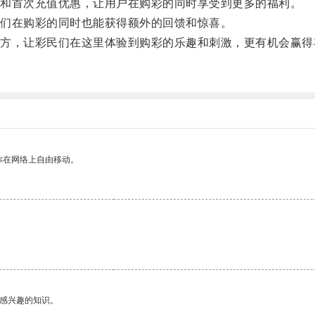
和首次充值优惠，让用户在购彩的同时享受到更多的福利。
们在购彩的同时也能获得额外的回馈和惊喜。
，让彩民们在这里体验到购彩的乐趣和刺激，更有机会赢得
你在网络上自由移动。
己感兴趣的知识。