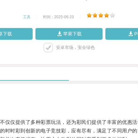
工具
|
时间：2025-06-23
|
卓下载
苹果下载
安卓市场，安全绿色
仅仅提供了多种彩票玩法，还为彩民们提供了丰富的优惠活
时时彩到创新的电子竞技彩，应有尽有，满足了不同用户的