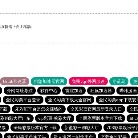
你在网络上自由移动。
tiktok加速器
狗急加速器官网
免费vqn外网加速
小蓝鸟
免
外网网址导航
软件中心
雷霆加速
狂飙加速器
哔咔漫画
全民彩票平台登录
全民彩票下载大全官网
全民彩票app下载安
下载
乐彩汇平台是怎么赚钱的
全民彩票官网最新登录入口
全
e盈彩购彩大厅广东
vip彩票-购彩大厅
全民彩票版本官方下载
6h
彩票
全民彩票版本官方下载
新盈彩一购彩大厅
703彩票娱乐平
全民彩票平台换了吗
新人送29元彩金平台
下载全民彩票
彩