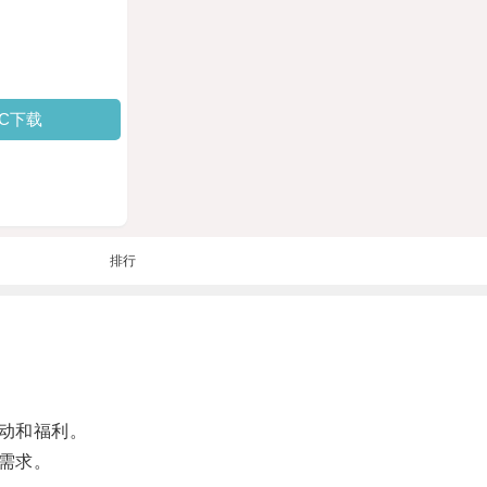
PC下载
排行
动和福利。
需求。