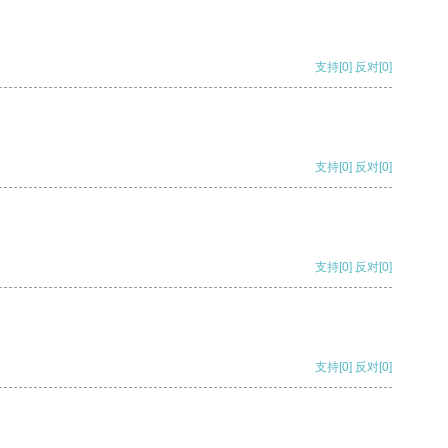
支持
[0]
反对
[0]
支持
[0]
反对
[0]
支持
[0]
反对
[0]
支持
[0]
反对
[0]