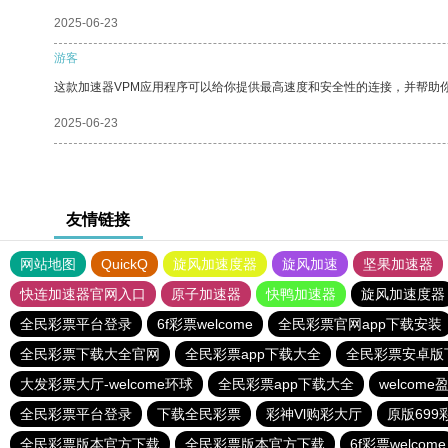
2025-06-23
游客
这款加速器VPM应用程序可以给你提供最高速度和安全性的连接，并帮助
2025-06-23
友情链接
网站地图
QuickQ
旋风加速度器
旋风加速
坚果加速器
快连加速器官网入口
原子加速器
快鸭加速器
旋风加速度器
全民彩票平台登录
6f彩票welcome
全民彩票官网app下载安装
全民彩票下载大全官网
全民彩票app下载大全
全民彩票安卓版
大发彩票大厅-welcome环球
全民彩票app下载大全
welcom
全民彩票平台登录
下载全民彩票
彩神Vl购彩大厅
原版699
全民彩票版本官方下载
全民彩票版本官方下载
6f彩票welcome