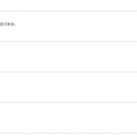
中游刃有余。