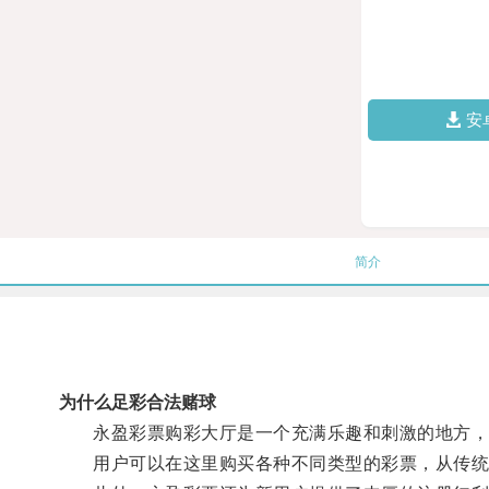
安
简介
为什么足彩合法赌球
永盈彩票购彩大厅是一个充满乐趣和刺激的地方，不
用户可以在这里购买各种不同类型的彩票，从传统的