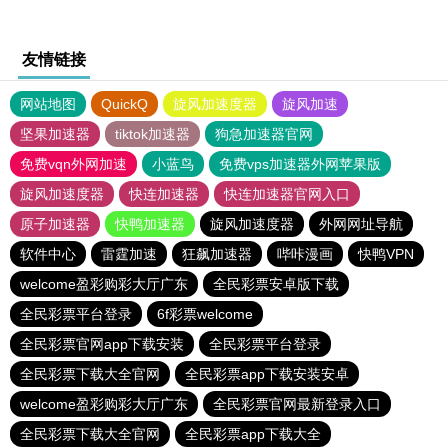
友情链接
网站地图
QuickQ
旋风加速度器
旋风加速
坚果加速器
tiktok加速器
狗急加速器官网
免费vqn外网加速
小蓝鸟
免费vps加速器外网苹果版
旋风加速度器
快连加速器
快连加速器官网入口
原子加速器
快鸭加速器
旋风加速度器
外网网址导航
软件中心
雷霆加速
狂飙加速器
哔咔漫画
快鸭VPN
welcome盈彩购彩大厅广东
全民彩票安卓版下载
全民彩票平台登录
6f彩票welcome
全民彩票官网app下载安装
全民彩票平台登录
全民彩票下载大全官网
全民彩票app下载安装安卓
welcome盈彩购彩大厅广东
全民彩票官网最新登录入口
全民彩票下载大全官网
全民彩票app下载大全