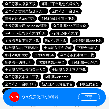
全民彩票安卓版下载
乐彩汇平台是怎么赚钱的
全民彩票官网最新登录入口
全民彩票平台登录
三分钟彩票app下载
全民彩票版本官方下载
大发彩票大厅-welcome环球
全民彩票app下载大全
welcome盈彩购彩大厅广东
vip彩票-购彩大厅
全民彩票版本官方下载
6hck宝典下载
三分钟彩票app下载
快乐彩票app下载地址
全民彩票平台登录
下载全民彩票
彩神Vl购彩大厅
原版699彩票
全民彩票版本官方下载
新盈彩一购彩大厅
703彩票娱乐平台
全民彩票平台登录
全民彩票官网最新登录入口
全民彩票版本官方下载
全民彩票版本官方下载
6f彩票welcome
全民彩票平台换了吗
新人送29元彩金平台
下载全民彩票
彩神Vl购彩大厅
永久免费使用的加速器
下载
0.022130s
首页
安卓
苹果
排行
推荐