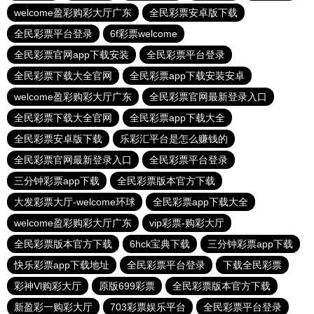
welcome盈彩购彩大厅广东
全民彩票安卓版下载
全民彩票平台登录
6f彩票welcome
全民彩票官网app下载安装
全民彩票平台登录
全民彩票下载大全官网
全民彩票app下载安装安卓
welcome盈彩购彩大厅广东
全民彩票官网最新登录入口
全民彩票下载大全官网
全民彩票app下载大全
全民彩票安卓版下载
乐彩汇平台是怎么赚钱的
全民彩票官网最新登录入口
全民彩票平台登录
三分钟彩票app下载
全民彩票版本官方下载
大发彩票大厅-welcome环球
全民彩票app下载大全
welcome盈彩购彩大厅广东
vip彩票-购彩大厅
全民彩票版本官方下载
6hck宝典下载
三分钟彩票app下载
快乐彩票app下载地址
全民彩票平台登录
下载全民彩票
彩神Vl购彩大厅
原版699彩票
全民彩票版本官方下载
新盈彩一购彩大厅
703彩票娱乐平台
全民彩票平台登录