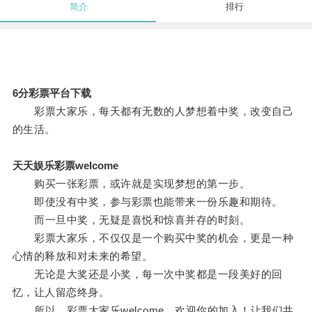
简介
排行
6分彩票平台下载
彩票大家乐，每天都有无数的人梦想着中奖，改变自己
的生活。
天天娱乐彩票welcome
购买一张彩票，或许就是实现梦想的第一步。
即使没有中奖，参与彩票也能带来一份乐趣和期待。
而一旦中奖，无疑是喜悦和惊喜并存的时刻。
彩票大家乐，不仅仅是一个购买中奖的机会，更是一种
心情的释放和对未来的希望。
无论是大奖还是小奖，每一次中奖都是一段美好的回
忆，让人留恋终身。
所以，彩票大家乐welcome，欢迎你的加入！让我们共