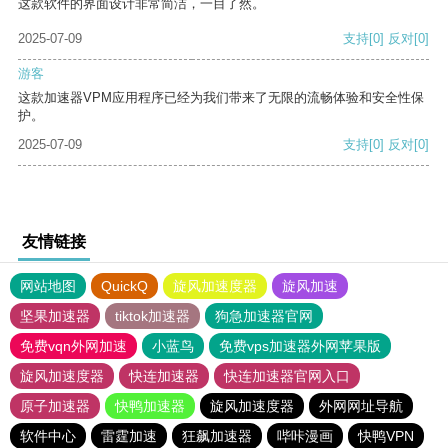
这款软件的界面设计非常简洁，一目了然。
2025-07-09
支持
[0]
反对
[0]
游客
这款加速器VPM应用程序已经为我们带来了无限的流畅体验和安全性保
护。
2025-07-09
支持
[0]
反对
[0]
友情链接
网站地图
QuickQ
旋风加速度器
旋风加速
坚果加速器
tiktok加速器
狗急加速器官网
免费vqn外网加速
小蓝鸟
免费vps加速器外网苹果版
旋风加速度器
快连加速器
快连加速器官网入口
原子加速器
快鸭加速器
旋风加速度器
外网网址导航
软件中心
雷霆加速
狂飙加速器
哔咔漫画
快鸭VPN