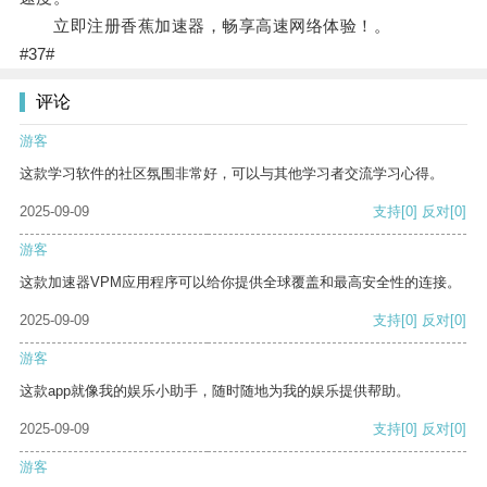
立即注册香蕉加速器，畅享高速网络体验！。
#37#
评论
游客
这款学习软件的社区氛围非常好，可以与其他学习者交流学习心得。
2025-09-09
支持
[0]
反对
[0]
游客
这款加速器VPM应用程序可以给你提供全球覆盖和最高安全性的连接。
2025-09-09
支持
[0]
反对
[0]
游客
这款app就像我的娱乐小助手，随时随地为我的娱乐提供帮助。
2025-09-09
支持
[0]
反对
[0]
游客