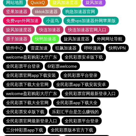
网站地图
QuickQ
旋风加速度器
旋风加速
坚果加速器
tiktok加速器
狗急加速器官网
免费vqn外网加速
小蓝鸟
免费vps加速器外网苹果版
旋风加速度器
快连加速器
快连加速器官网入口
原子加速器
快鸭加速器
旋风加速度器
外网网址导航
软件中心
雷霆加速
狂飙加速器
哔咔漫画
快鸭VPN
welcome盈彩购彩大厅广东
全民彩票安卓版下载
全民彩票平台登录
6f彩票welcome
全民彩票官网app下载安装
全民彩票平台登录
全民彩票下载大全官网
全民彩票app下载安装安卓
welcome盈彩购彩大厅广东
全民彩票官网最新登录入口
全民彩票下载大全官网
全民彩票app下载大全
全民彩票安卓版下载
乐彩汇平台是怎么赚钱的
全民彩票官网最新登录入口
全民彩票平台登录
三分钟彩票app下载
全民彩票版本官方下载