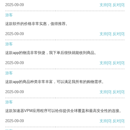
2025-09-09
支持
[0]
反对
[0]
游客
这款软件的价格非常实惠，值得推荐。
2025-09-09
支持
[0]
反对
[0]
游客
这款app的物流非常快捷，我下单后很快就能收到商品。
2025-09-09
支持
[0]
反对
[0]
游客
这款app的商品种类非常丰富，可以满足我所有的购物需求。
2025-09-09
支持
[0]
反对
[0]
游客
这款加速器VPM应用程序可以给你提供全球覆盖和最高安全性的连接。
2025-09-09
支持
[0]
反对
[0]