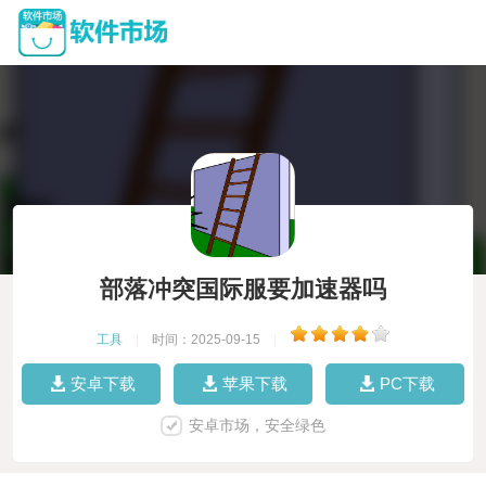
部落冲突国际服要加速器吗
工具
|
时间：2025-09-15
|
安卓下载
苹果下载
PC下载
安卓市场，安全绿色