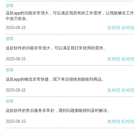
游客
这款app的功能非常强大，可以满足我所有的工作需求，让我能够在工作
中游刃有余。
2025-09-15
支持
[0]
反对
[0]
游客
这款软件的功能非常强大，可以满足我日常使用的需求。
2025-09-15
支持
[0]
反对
[0]
游客
这款app的物流非常快捷，我下单后很快就能收到商品。
2025-09-15
支持
[0]
反对
[0]
游客
这款软件的售后服务非常好，遇到问题都能得到及时解决。
2025-09-15
支持
[0]
反对
[0]