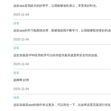
这款app是我娱乐的好帮手，让我能够放松身心，享受美好时光。
2025-11-04
游客
这款app的学习氛围很浓厚，能够激励我不断学习，让我能够取得更好的成
2025-11-04
游客
这款加速器VPM应用程序可以给你提供最高速度和安全性的连接。
2025-11-04
游客
超棒啊 好用
2025-11-04
游客
这款加速器app的操作有点复杂，可以简化一下，比如将设置页面进行优化