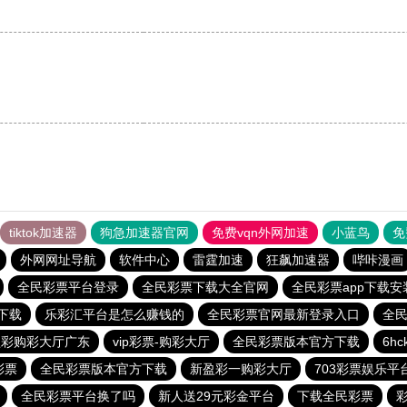
tiktok加速器
狗急加速器官网
免费vqn外网加速
小蓝鸟
免
外网网址导航
软件中心
雷霆加速
狂飙加速器
哔咔漫画
全民彩票平台登录
全民彩票下载大全官网
全民彩票app下载安
下载
乐彩汇平台是怎么赚钱的
全民彩票官网最新登录入口
全
e盈彩购彩大厅广东
vip彩票-购彩大厅
全民彩票版本官方下载
6h
彩票
全民彩票版本官方下载
新盈彩一购彩大厅
703彩票娱乐平
全民彩票平台换了吗
新人送29元彩金平台
下载全民彩票
彩