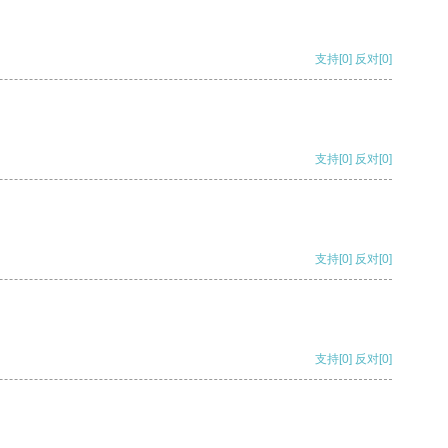
支持
[0]
反对
[0]
支持
[0]
反对
[0]
支持
[0]
反对
[0]
支持
[0]
反对
[0]