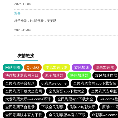
2025-11-04
游客
梯子神器，ins随便看，美美哒！
2025-11-04
友情链接
网站地图
QuickQ
旋风加速度器
旋风加速
坚果加速器
快连加速器官网入口
原子加速器
快鸭加速器
旋风加速度器
全民彩票平台登录
6f彩票welcome
全民彩票官网app下载安装
全民彩票下载大全官网
全民彩票app下载大全
全民彩票安卓版
大发彩票大厅-welcome环球
全民彩票app下载大全
welcom
全民彩票平台登录
下载全民彩票
彩神Vl购彩大厅
原版699
全民彩票版本官方下载
全民彩票版本官方下载
6f彩票welcome