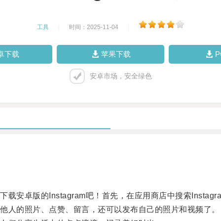
工具
|
时间：2025-11-04
|
卓下载
苹果下载
安卓市场，安全绿色
版的Instagram吧！首先，在应用商店中搜索Instag
他人的照片、点赞、留言，还可以发布自己的照片和视频了。