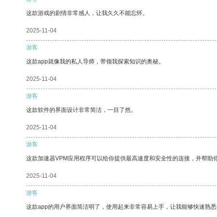
这款游戏的剧情非常感人，让我久久不能忘怀。
2025-11-04
游客
这款app就像我的私人导师，带领我探索知识的奥秘。
2025-11-04
游客
这款软件的界面设计非常简洁，一目了然。
2025-11-04
游客
这款加速器VPM应用程序可以给你提供最高速度和安全性的连接，并帮助
2025-11-04
游客
这款app的用户界面简洁明了，使用起来非常容易上手，让我能够快速熟悉