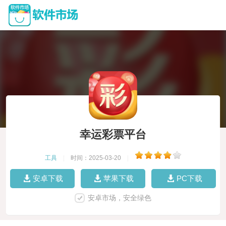
幸运彩票平台
工具
|
时间：2025-03-20
|
安卓下载
苹果下载
PC下载
安卓市场，安全绿色