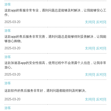
游客
这款app的客服非常专业，遇到问题总是能够及时解决，让我能够安心工
作。
2025-03-20
支持
[0]
反对
[0]
游客
这款app的售后服务非常完善，遇到问题总是能够得到妥善解决，让我能
够放心购物。
2025-03-20
支持
[0]
反对
[0]
游客
这款加速器app的安全性很高，使用过程中不会泄露个人信息，让我非常
放心。
2025-03-20
支持
[0]
反对
[0]
游客
这款软件的售后服务非常好，遇到问题都能得到及时解决。
2025-03-20
支持
[0]
反对
[0]
游客