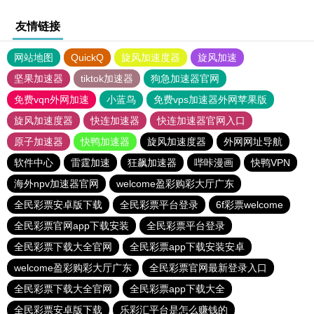
友情链接
网站地图
QuickQ
旋风加速度器
旋风加速
坚果加速器
tiktok加速器
狗急加速器官网
免费vqn外网加速
小蓝鸟
免费vps加速器外网苹果版
旋风加速度器
快连加速器
快连加速器官网入口
原子加速器
快鸭加速器
旋风加速度器
外网网址导航
软件中心
雷霆加速
狂飙加速器
哔咔漫画
快鸭VPN
海外npv加速器官网
welcome盈彩购彩大厅广东
全民彩票安卓版下载
全民彩票平台登录
6f彩票welcome
全民彩票官网app下载安装
全民彩票平台登录
全民彩票下载大全官网
全民彩票app下载安装安卓
welcome盈彩购彩大厅广东
全民彩票官网最新登录入口
全民彩票下载大全官网
全民彩票app下载大全
全民彩票安卓版下载
乐彩汇平台是怎么赚钱的